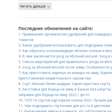
Читать дальше →
Последние обновления на сайте:
1.
Применение органических удобрений для помидоро
томатов
2.
Какие удобрения использовать для подкормки поми
3.
Как обрезать колонновидную яблоню осенью и весн
4.
В чем заключается уход за яблоней весной. Уход в
5.
Список мероприятий для правильного ухода за ябло
6.
Уход за яблоней весной после зимы. Особенности 
7.
Как приготовить варенье из инжира на зиму. Варен
приготовления изумительного лакомства
8.
Сорт яблони Пепин шафран. Характеристика сорта
9.
Заготовка для борща на зиму в банках без капус
заправки для борща на зиму 2022 с фото
10.
ТОП-10 сортов картофеля сезона 2021. Лучшие ра
11.
Чем подкормить гортензию для роста и цветения.
12.
Выращиваем лимон в комнате. Из субтропиков на