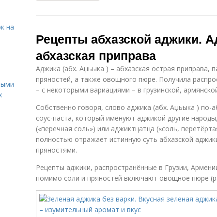
к на
Рецепты абхазской аджики. А
абхазская приправа
Аджика (абх. Аџьыка ) – абхазская острая приправа, 
пряностей, а также овощного пюре. Получила распрос
ными
– с некоторыми вариациями – в грузинской, армянской
х
Собственно говоря, слово аджика (абх. Аџьыка ) по-а
соус-паста, который именуют аджикой другие народ
(«перечная соль») или аджиктцатца («соль, перетёрта
полностью отражает истинную суть абхазской аджики:
пряностями.
Рецепты аджики, распространённые в Грузии, Армении
помимо соли и пряностей включают овощное пюре (ра