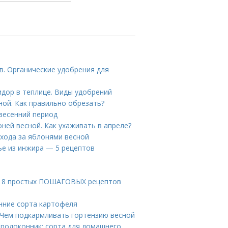
в. Органические удобрения для
дор в теплице. Виды удобрений
ой. Как правильно обрезать?
 весенний период
ней весной. Как ухаживать в апреле?
ухода за яблонями весной
ье из инжира — 5 рецептов
ты. 8 простых ПОШАГОВЫХ рецептов
нние сорта картофеля
 Чем подкармливать гортензию весной
 подоконник: сорта для домашнего