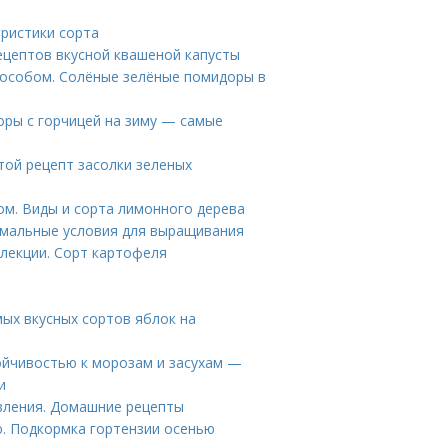
ристики сорта
ецептов вкусной квашеной капусты
пособом. Солёные зелёные помидоры в
ры с горчицей на зиму — самые
той рецепт засолки зеленых
ом. Виды и сорта лимонного дерева
мальные условия для выращивания
лекции. Сорт картофеля
мых вкусных сортов яблок на
тойчивостью к морозам и засухам —
и
вления. Домашние рецепты
. Подкормка гортензии осенью