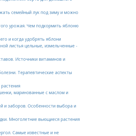
ажать семейный лук под зиму и можно
того урожая. Чем подкормить яблоню
его и когда удобрять яблони
ной листья цельные, измельченные -
ставов. Источники витаминов и
олезни. Терапевтические аспекты
и растения
шенки, маринованные с маслом и
й и заборов. Особенности выбора и
дки. Многолетние вьющиеся растения
ргол. Самые известные и не