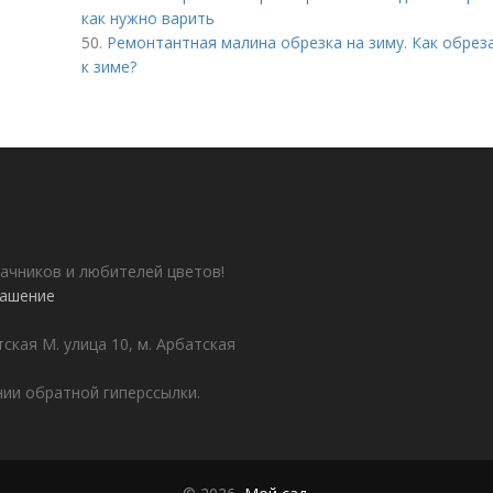
как нужно варить
50.
Ремонтантная малина обрезка на зиму. Как обрез
к зиме?
ачников и любителей цветов!
лашение
ская М. улица 10, м. Арбатская
ии обратной гиперссылки.