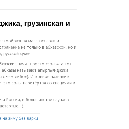
джика, грузинская и
пастообразная масса из соли и
транение не только в абхазской, но и
, русской кухне.
бхазски значит просто «соль», а тот
ы, абхазы называют апырпыл-джика
я с чем-либо»). Исконное название
 это соль, перетёртая со специями и
 и России, в большинстве случаев
стёртые,,,).