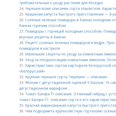
требовательные к уходу растения для беседки
24.
Черешня юлия описание сорта опылители. Характе
25.
Квашеная капуста быстрого приготовления — 8 р
26.
Солёные зелёные помидоры в банках холодным с
банках горячим способом
27.
Помидоры с горчицей холодным способом. Помидо
вкусные рецепты в банках
28.
Рецепт соленых зеленых помидоров в ведре. Прос
помидоров в кастрюле
29.
Маленькие секреты по уходу за комнатным лимон
30.
Уход за плодоносящим комнатным лимоном. Опти
31.
Характеристики сортов картофеля белорусской се
«Белорусский»
32.
Крупная черешня сорта. Черешня — описание
33.
Яблони с дегустационной оценкой 5 баллов. 10 са
дегустационном марафоне
34.
Томат Багира f1 описание. Отличный гибрид с ус
томат Багира F1: описание сорта и его характеристик
35.
Красная маринованная капуста быстрого пригото
36.
Чем подкормить крупнолистную гортензию осенью