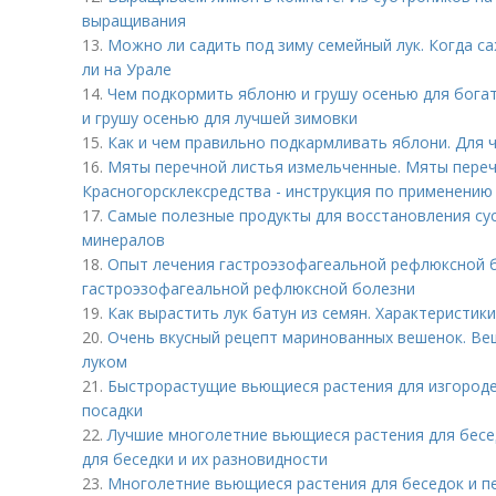
выращивания
13.
Можно ли садить под зиму семейный лук. Когда с
ли на Урале
14.
Чем подкормить яблоню и грушу осенью для бога
и грушу осенью для лучшей зимовки
15.
Как и чем правильно подкармливать яблони. Для ч
16.
Мяты перечной листья измельченные. Мяты переч
Красногорсклексредства - инструкция по применению
17.
Самые полезные продукты для восстановления су
минералов
18.
Опыт лечения гастроэзофагеальной рефлюксной б
гастроэзофагеальной рефлюксной болезни
19.
Как вырастить лук батун из семян. Характеристик
20.
Очень вкусный рецепт маринованных вешенок. Ве
луком
21.
Быстрорастущие вьющиеся растения для изгороде
посадки
22.
Лучшие многолетние вьющиеся растения для бесе
для беседки и их разновидности
23.
Многолетние вьющиеся растения для беседок и пе