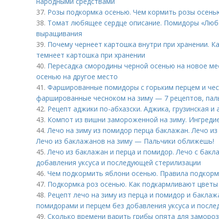
народными средствами
37.
Розы подкормка осенью. Чем кормить розы осень
38.
Томат любящее сердце описание. Помидоры «Любя
выращивания
39.
Почему чернеет картошка внутри при хранении. 
темнеет картошка при хранении
40.
Пересадка смородины черной осенью на новое ме
осенью на другое место
41.
Фаршированные помидоры с горьким перцем и че
фаршированные чесноком на зиму — 7 рецептов, пал
42.
Рецепт аджики по-абхазски. Аджика, грузинская и
43.
Компот из вишни замороженной на зиму. Ингредие
44.
Лечо на зиму из помидор перца баклажан. Лечо из
Лечо из баклажанов на зиму — Пальчики оближешь!
45.
Лечо из баклажан и перца и помидор. Лечо с бак
добавления уксуса и последующей стерилизации
46.
Чем подкормить яблони осенью. Правила подкорм
47.
Подкормка роз осенью. Как подкармливают цветы
48.
Рецепт лечо на зиму из перца и помидор и баклаж
помидорами и перцем без добавления уксуса и посл
49.
Сколько времени варить грибы опята для замороз