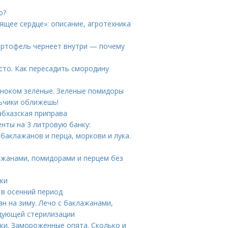
ю?
щее сердце»: описание, агротехника
Картофель чернеет внутри — почему
сто. Как пересадить смородину
сноком зеленые. Зеленые помидоры
ьчики оближешь!
 абхазская приправа
нты на 3 литровую банку:
 баклажанов и перца, моркови и лука.
лажанами, помидорами и перцем без
ки
 в осенний период
ан на зиму. Лечо с баклажанами,
едующей стерилизации
ки. Замороженные опята. Сколько и