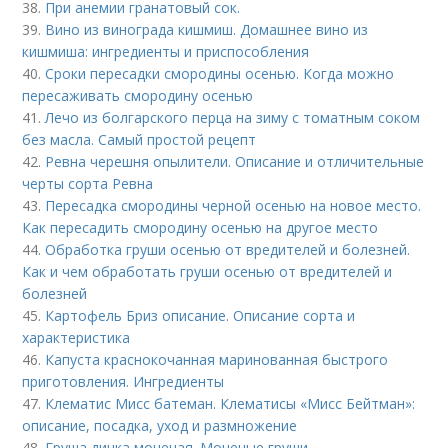
38.
При анемии гранатовый сок.
39.
Вино из винограда кишмиш. Домашнее вино из
кишмиша: ингредиенты и приспособления
40.
Сроки пересадки смородины осенью. Когда можно
пересаживать смородину осенью
41.
Лечо из болгарского перца на зиму с томатным соком
без масла. Самый простой рецепт
42.
Ревна черешня опылители. Описание и отличительные
черты сорта Ревна
43.
Пересадка смородины черной осенью на новое место.
Как пересадить смородину осенью на другое место
44.
Обработка груши осенью от вредителей и болезней.
Как и чем обработать груши осенью от вредителей и
болезней
45.
Картофель Бриз описание. Описание сорта и
характеристика
46.
Капуста краснокочанная маринованная быстрого
приготовления. Ингредиенты
47.
Клематис Мисс батеман. Клематисы «Мисс Бейтман»:
описание, посадка, уход и размножение
48.
Груша дичка моченая. Моченые груши