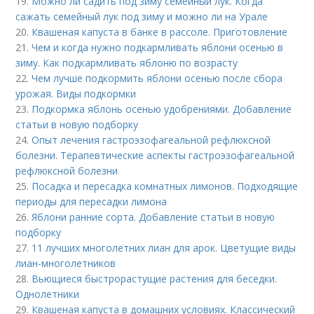
19.
Можно ли садить под зиму семейный лук. Когда
сажать семейный лук под зиму и можно ли на Урале
20.
Квашеная капуста в банке в рассоле. Приготовление
21.
Чем и когда нужно подкармливать яблони осенью в
зиму. Как подкармливать яблоню по возрасту
22.
Чем лучше подкормить яблони осенью после сбора
урожая. Виды подкормки
23.
Подкормка яблонь осенью удобрениями. Добавление
статьи в новую подборку
24.
Опыт лечения гастроэзофагеальной рефлюксной
болезни. Терапевтические аспекты гастроэзофагеальной
рефлюксной болезни
25.
Посадка и пересадка комнатных лимонов. Подходящие
периоды для пересадки лимона
26.
Яблони ранние сорта. Добавление статьи в новую
подборку
27.
11 лучших многолетних лиан для арок. Цветущие виды
лиан-многолетников
28.
Вьющиеся быстрорастущие растения для беседки.
Однолетники
29.
Квашеная капуста в домашних условиях. Классический