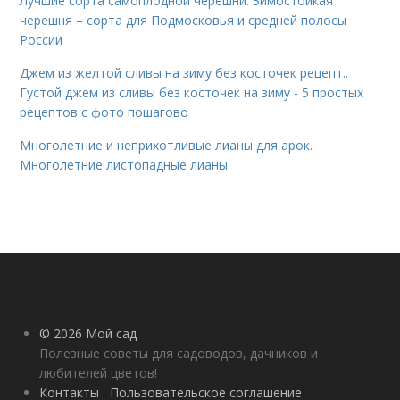
Лучшие сорта самоплодной черешни. Зимостойкая
черешня – сорта для Подмосковья и средней полосы
России
Джем из желтой сливы на зиму без косточек рецепт..
Густой джем из сливы без косточек на зиму - 5 простых
рецептов с фото пошагово
Многолетние и неприхотливые лианы для арок.
Многолетние листопадные лианы
© 2026 Мой сад
Полезные советы для садоводов, дачников и
любителей цветов!
Контакты
Пользовательское соглашение