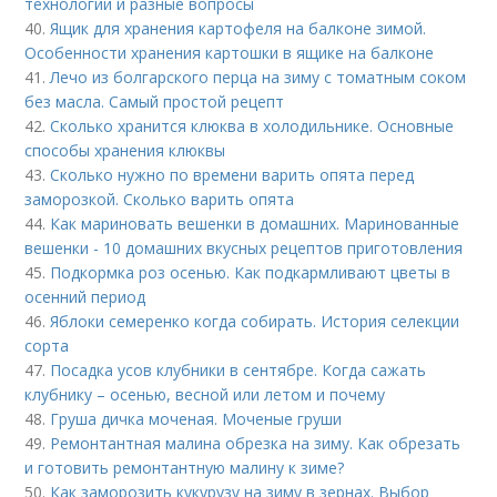
технологии и разные вопросы
40.
Ящик для хранения картофеля на балконе зимой.
Особенности хранения картошки в ящике на балконе
41.
Лечо из болгарского перца на зиму с томатным соком
без масла. Самый простой рецепт
42.
Сколько хранится клюква в холодильнике. Основные
способы хранения клюквы
43.
Сколько нужно по времени варить опята перед
заморозкой. Сколько варить опята
44.
Как мариновать вешенки в домашних. Маринованные
вешенки - 10 домашних вкусных рецептов приготовления
45.
Подкормка роз осенью. Как подкармливают цветы в
осенний период
46.
Яблоки семеренко когда собирать. История селекции
сорта
47.
Посадка усов клубники в сентябре. Когда сажать
клубнику – осенью, весной или летом и почему
48.
Груша дичка моченая. Моченые груши
49.
Ремонтантная малина обрезка на зиму. Как обрезать
и готовить ремонтантную малину к зиме?
50.
Как заморозить кукурузу на зиму в зернах. Выбор