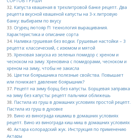
СОРТОВ ГРУШИ
32.
Капуста квашеная в трехлитровой банке рецепт. Два
рецепта вкусной квашеной капусты на 3-х литровую
банку: выбираем по вкусу
33.
Огурец лютояр f1 технология выращивания.
Характеристика и описание сорта
34.
Наливка грушевая без водки. Грушевые настойки – 3
рецепта: классический, с изюмом и мятой
35.
Хреновая закуска из зеленых помидор с хреном и
чесноком на зиму. Хреновина с помидорами, чесноком и
хреном на зиму, чтобы не закисла
36.
Цветки боярышника полезные свойства. Повышает
или понижает давление боярышник?
37.
Рецепт на зиму борщ без капусты. Борщевая заправка
на зиму без капусты: рецепт пальчики оближешь
38.
Пастила из груш в домашних условиях простой рецепт.
Пастила из груш в духовке
39.
Вино из винограда кишмиш в домашних условиях
рецепт. Вино из винограда киш-миш в домашних условиях
40.
Актара колорадский жук. Инструкция по применению
Актары