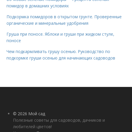
помидор в домашних условиях
Подкормка помидоров в открытом грунте. Проверенные
органические и минеральные удобрения
Груша при поносе. Яблоки и груши при жидком стуле,
поносе
Чем подкармливать грушу осенью. Руководство по
подкормке груши осенью для начинающих садоводов
© 2026 Мой сад
Полезные советы для садоводов, дачников и
любителей цветов!