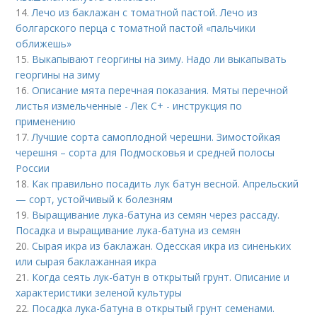
14.
Лечо из баклажан с томатной пастой. Лечо из
болгарского перца с томатной пастой «пальчики
оближешь»
15.
Выкапывают георгины на зиму. Надо ли выкапывать
георгины на зиму
16.
Описание мята перечная показания. Мяты перечной
листья измельченные - Лек С+ - инструкция по
применению
17.
Лучшие сорта самоплодной черешни. Зимостойкая
черешня – сорта для Подмосковья и средней полосы
России
18.
Как правильно посадить лук батун весной. Апрельский
— сорт, устойчивый к болезням
19.
Выращивание лука-батуна из семян через рассаду.
Посадка и выращивание лука-батуна из семян
20.
Сырая икра из баклажан. Одесская икра из синеньких
или сырая баклажанная икра
21.
Когда сеять лук-батун в открытый грунт. Описание и
характеристики зеленой культуры
22.
Посадка лука-батуна в открытый грунт семенами.