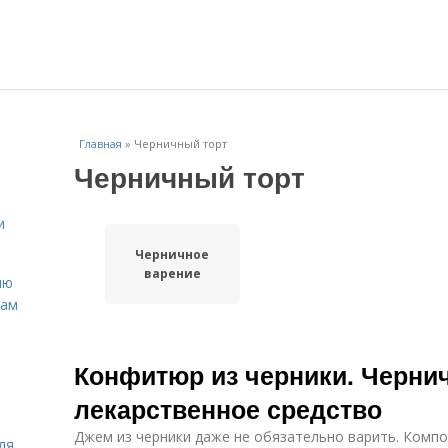
Главная
»
Черничный торт
Черничный торт
и
Черничное
варение
ню
нам
Конфитюр из черники. Черни
лекарственное средство
Джем из черники даже не обязательно варить. Компо
ля