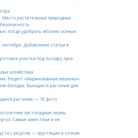
в'єра
. Место растительных природных
 безопасность
ью. Когда удобрять яблоню осенью:
 сентябре. Добавление статьи в
дготовка участка под посадку лука
алых хозяйствах
иях. Рецепт «Маринованные вешенки»:
ли беседки. Вьющиеся растения для
щиеся растения — 70 фото
ноголетние листопадные лианы
ргол. Самые известные и не
пуста с уксусом — хрустящая и сочная