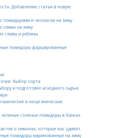
оста. Добавление статьи в новую
 с помидорами и чесноком на зиму
з сливы на зиму
из сливы и рябины
леные помидоры фаршированные
ые
точки. Выбор сорта
ыбору и подготовке исходного сырья
жира
ганические и неорганические
 зеленые соленые помидоры в банках
актов о лимонах, которые вас удивят
лёные помидоры маринованные на зиму