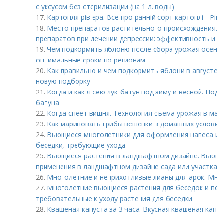
с уксусом без стерилизации (на 1 л. воды)
17.
Картопля рів єра. Все про ранній сорт картоплі - Рі
18.
Место препаратов растительного происхождения.
препаратов при лечении депрессии: эффективность и
19.
Чем подкормить яблоню после сбора урожая осен
оптимальные сроки по регионам
20.
Как правильно и чем подкормить яблони в августе
новую подборку
21.
Когда и как я сею лук-батун под зиму и весной. По
батуна
22.
Когда спеет вишня. Технология съема урожая в м
23.
Как мариновать грибы вешенки в домашних услов
24.
Вьющиеся многолетники для оформления навеса и
беседки, требующие ухода
25.
Вьющиеся растения в ландшафтном дизайне. Вью
применения в ландшафтном дизайне сада или участка
26.
Многолетние и неприхотливые лианы для арок. М
27.
Многолетние вьющиеся растения для беседок и пе
требовательные к уходу растения для беседки
28.
Квашеная капуста за 3 часа. Вкусная квашеная ка