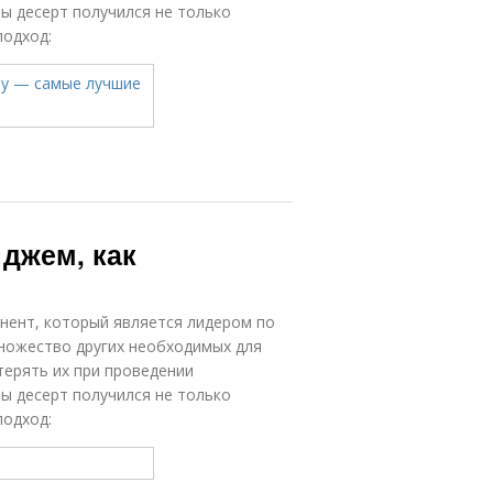
бы десерт получился не только
подход:
джем, как
нент, который является лидером по
ножество других необходимых для
терять их при проведении
бы десерт получился не только
подход: