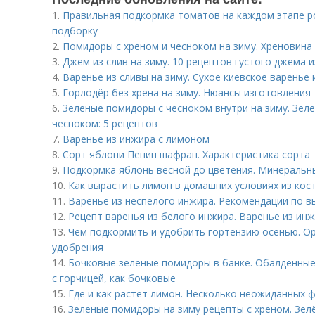
1.
Правильная подкормка томатов на каждом этапе р
подборку
2.
Помидоры с хреном и чесноком на зиму. Хреновина
3.
Джем из слив на зиму. 10 рецептов густого джема и
4.
Варенье из сливы на зиму. Сухое киевское варенье 
5.
Горлодёр без хрена на зиму. Нюансы изготовления
6.
Зелёные помидоры с чесноком внутри на зиму. Зе
чесноком: 5 рецептов
7.
Варенье из инжира с лимоном
8.
Сорт яблони Пепин шафран. Характеристика сорта
9.
Подкормка яблонь весной до цветения. Минеральн
10.
Как вырастить лимон в домашних условиях из кос
11.
Варенье из неспелого инжира. Рекомендации по в
12.
Рецепт варенья из белого инжира. Варенье из ин
13.
Чем подкормить и удобрить гортензию осенью. Ор
удобрения
14.
Бочковые зеленые помидоры в банке. Обалденные
с горчицей, как бочковые
15.
Где и как растет лимон. Несколько неожиданных ф
16.
Зеленые помидоры на зиму рецепты с хреном. Зе