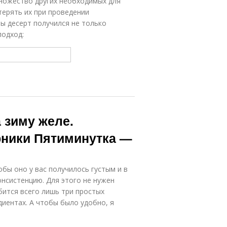
ножество других необходимых для
терять их при проведении
бы десерт получился не только
подход:
 зиму желе.
рники Пятиминутка —
бы оно у вас получилось густым и в
нсистенцию. Для этого не нужен
бится всего лишь три простых
диентах. А чтобы было удобно, я