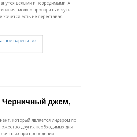
танутся целыми и невредимыми. А
кипания, можно проварить и чуть
е хочется есть не переставая.
. Черничный джем,
нент, который является лидером по
ножество других необходимых для
терять их при проведении