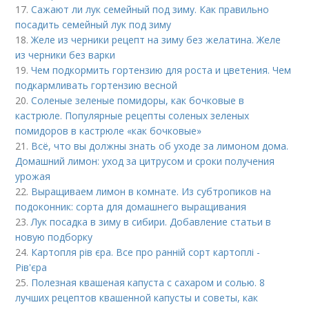
17.
Сажают ли лук семейный под зиму. Как правильно
посадить семейный лук под зиму
18.
Желе из черники рецепт на зиму без желатина. Желе
из черники без варки
19.
Чем подкормить гортензию для роста и цветения. Чем
подкармливать гортензию весной
20.
Соленые зеленые помидоры, как бочковые в
кастрюле. Популярные рецепты соленых зеленых
помидоров в кастрюле «как бочковые»
21.
Всё, что вы должны знать об уходе за лимоном дома.
Домашний лимон: уход за цитрусом и сроки получения
урожая
22.
Выращиваем лимон в комнате. Из субтропиков на
подоконник: сорта для домашнего выращивания
23.
Лук посадка в зиму в сибири. Добавление статьи в
новую подборку
24.
Картопля рів єра. Все про ранній сорт картоплі -
Рів'єра
25.
Полезная квашеная капуста с сахаром и солью. 8
лучших рецептов квашенной капусты и советы, как