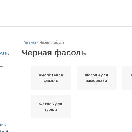
Главная
»
Черная фасоль
Черная фасоль
ом на
 —
Фиолетовая
Фасоли для
фасоль
заморозки
Фасоль для
турши
е и
 – 4