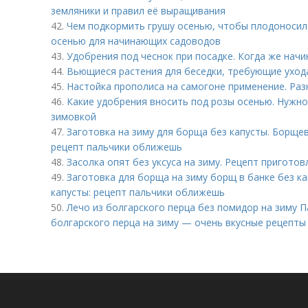
земляники и правил её выращивания
42.
Чем подкормить грушу осенью, чтобы плодоносил
осенью для начинающих садоводов
43.
Удобрения под чеснок при посадке. Когда же нач
44.
Вьющиеся растения для беседки, требующие уход
45.
Настойка прополиса на самогоне применение. Ра
46.
Какие удобрения вносить под розы осенью. Нужно
зимовкой
47.
Заготовка на зиму для борща без капусты. Борщев
рецепт пальчики оближешь
48.
Засолка опят без уксуса на зиму. Рецепт приготов
49.
Заготовка для борща на зиму борщ в банке без ка
капусты: рецепт пальчики оближешь
50.
Лечо из болгарского перца без помидор на зиму 
болгарского перца на зиму — очень вкусные рецепт