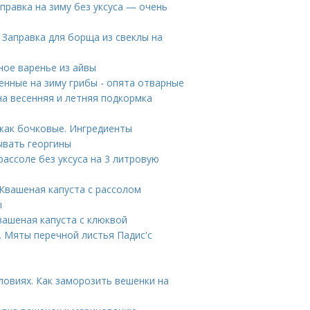
правка на зиму без уксуса — очень
. Заправка для борща из свеклы на
ное варенье из айвы
нные на зиму грибы - опята отварные
а весенняя и летняя подкормка
как бочковые. Ингредиенты
ывать георгины
рассоле без уксуса на 3 литровую
 Квашеная капуста с рассолом
ы
Квашеная капуста с клюквой
 Мяты перечной листья Падис'с
ловиях. Как заморозить вешенки на