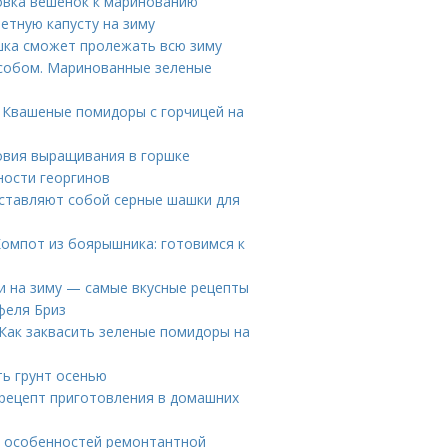
овка вешенок к маринованию
ветную капусту на зиму
ошка сможет пролежать всю зиму
особом. Маринованные зеленые
 Квашеные помидоры с горчицей на
овия выращивания в горшке
ности георгинов
дставляют собой серные шашки для
Компот из боярышника: готовимся к
ви на зиму — самые вкусные рецепты
феля Бриз
Как заквасить зеленые помидоры на
ть грунт осенью
 рецепт приготовления в домашних
е особенностей ремонтантной