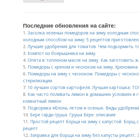
Последние обновления на сайте:
1.
Засолка зеленых помидоров на зиму холодным спо
холодным способом на зиму: 5 рецептов приготовле
2.
Лучшие удобрения для томатов. Чем подкормить т
3.
Компот из боярышника на зиму.
4.
Опята в топленом масле на зиму. Как заготовить ж
5.
Помидоры с хреном и чесноком на зиму. Хреновина
6.
Помидоры на зиму с чесноком. Помидоры с чесноко
стерилизации
7.
10 лучших сортов картофеля. Лучшая картошка: ТО
8.
Как часто поливать лимон в домашних условиях в 
комнатный лимон
9.
Подкормка яблонь летом и осенью. Виды удобрений
10.
Бере гарди груша. Груша Бере: описание
11.
Простой рецепт борща на зиму с капустой. Борщ с
рецепт
12.
Заправка для борща на зиму без капусты рецепт..