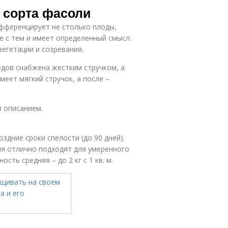
 сорта фасоли
фференцирует не столько плоды,
те с тем и имеет определенный смысл.
вегетации и созревания.
одов снабжена жестким стручком, а
меет мягкий стручок, а после –
и описанием.
здние сроки спелости (до 90 дней).
ия отлично подходят для умеренного
сть средняя – до 2 кг с 1 кв. м.