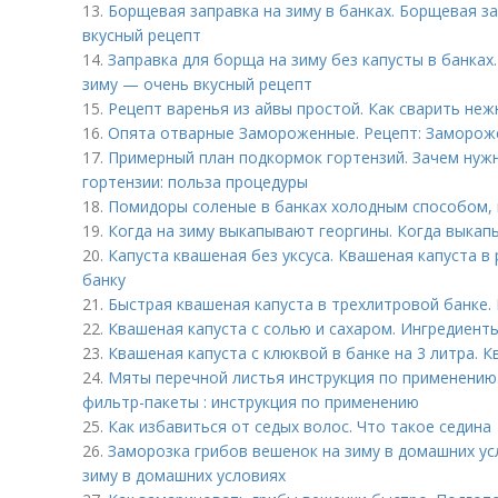
13.
Борщевая заправка на зиму в банках. Борщевая за
вкусный рецепт
14.
Заправка для борща на зиму без капусты в банках
зиму — очень вкусный рецепт
15.
Рецепт варенья из айвы простой. Как сварить неж
16.
Опята отварные Замороженные. Рецепт: Замороже
17.
Примерный план подкормок гортензий. Зачем нужн
гортензии: польза процедуры
18.
Помидоры соленые в банках холодным способом, 
19.
Когда на зиму выкапывают георгины. Когда выкап
20.
Капуста квашеная без уксуса. Квашеная капуста в 
банку
21.
Быстрая квашеная капуста в трехлитровой банке.
22.
Квашеная капуста с солью и сахаром. Ингредиент
23.
Квашеная капуста с клюквой в банке на 3 литра. 
24.
Мяты перечной листья инструкция по применению.
фильтр-пакеты : инструкция по применению
25.
Как избавиться от седых волос. Что такое седина
26.
Заморозка грибов вешенок на зиму в домашних ус
зиму в домашних условиях