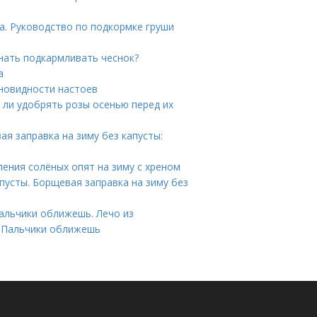
а. Руководство по подкормке груши
инать подкармливать чеснок?
а
зновидности настоев
 ли удобрять розы осенью перед их
ая заправка на зиму без капусты:
ления солёных опят на зиму с хреном
пусты. Борщевая заправка на зиму без
Пальчики оближешь. Лечо из
ы Пальчики оближешь