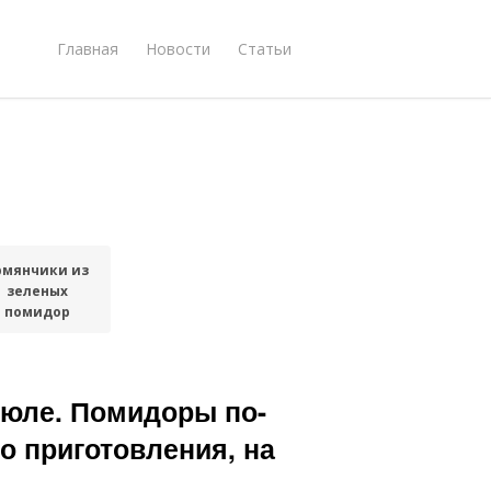
Главная
Новости
Статьи
рмянчики из
зеленых
помидор
юле. Помидоры по-
о приготовления, на