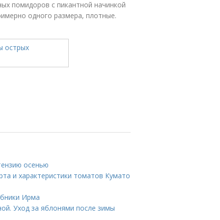
ных помидоров с пикантной начинкой
римерно одного размера, плотные.
тензию осенью
рта и характеристики томатов Кумато
убники Ирма
ной. Уход за яблонями после зимы