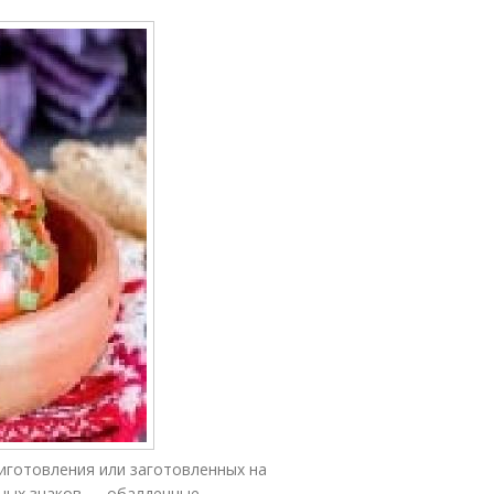
иготовления или заготовленных на
ьных знаков — обалденные,