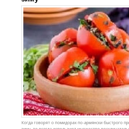
Когда говорят о помидорах по-армянски быстрого пр
зиму, то всегда используют множество восклицател