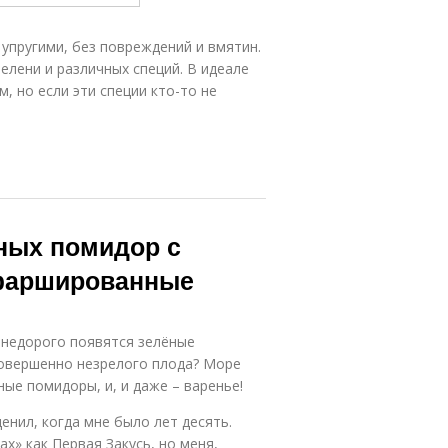
упругими, без повреждений и вмятин.
елени и различных специй. В идеале
, но если эти специи кто-то не
ных помидор с
 фаршированные
а недорого появятся зелёные
совершенно незрелого плода? Море
ые помидоры, и, и даже – варенье!
енил, когда мне было лет десять.
х» как Первая Закусь, но меня,