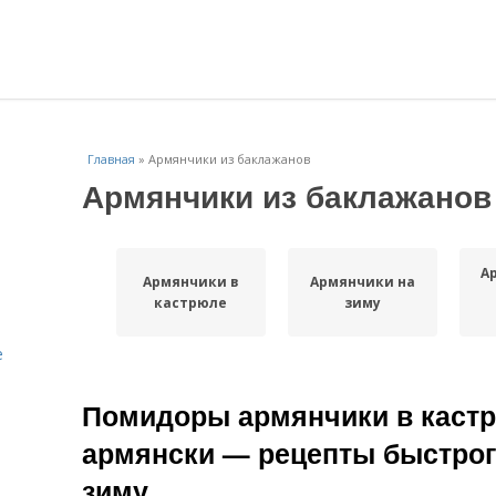
Главная
»
Армянчики из баклажанов
Армянчики из баклажанов
А
Армянчики в
Армянчики на
кастрюле
зиму
е
Помидоры армянчики в кастр
армянски — рецепты быстрог
зиму