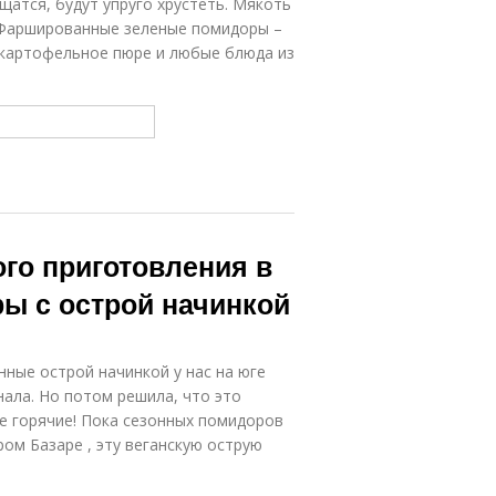
щатся, будут упруго хрустеть. Мякоть
 Фаршированные зеленые помидоры –
 картофельное пюре и любые блюда из
го приготовления в
ы с острой начинкой
ые острой начинкой у нас на юге
нала. Но потом решила, что это
ие горячие! Пока сезонных помидоров
ом Базаре , эту веганскую острую