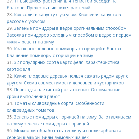
27.
11 вьющихся растений для тенистой беседки на
балконе. Прелесть вьющихся растений
28.
Как солить капусту с уксусом. Квашеная капуста в
рассоле с уксусом
29.
Зеленые помидоры в ведре оригинальным способом.
Засолка помидоров холодным способом в ведре с перцем
чили – рецепт на зиму
30.
Квашеные зеленые помидоры с горчицей в банках.
Квашеные помидоры с горчицей на зиму
31.
32 популярных сорта картофеля. Характеристика
картофеля
32.
Какие плодовые деревья нельзя сажать рядом друг с
другом. Схема совместимости деревьев и кустарников
33.
Пересадка плетистой розы осенью. Оптимальные
сроки выполнения работ
34.
Томаты сливовидные сорта. Особенности
сливовидных томатов
35.
Зеленые помидоры с горчицей на зиму. Заготавливаем
на зиму зеленые помидоры с горчицей
36.
Можно ли обработать теплицу из поликарбоната
серной шашкой. Виды дымовых шашек