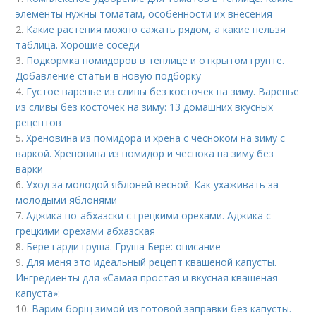
элементы нужны томатам, особенности их внесения
2.
Какие растения можно сажать рядом, а какие нельзя
таблица. Хорошие соседи
3.
Подкормка помидоров в теплице и открытом грунте.
Добавление статьи в новую подборку
4.
Густое варенье из сливы без косточек на зиму. Варенье
из сливы без косточек на зиму: 13 домашних вкусных
рецептов
5.
Хреновина из помидора и хрена с чесноком на зиму с
варкой. Хреновина из помидор и чеснока на зиму без
варки
6.
Уход за молодой яблоней весной. Как ухаживать за
молодыми яблонями
7.
Аджика по-абхазски с грецкими орехами. Аджика с
грецкими орехами абхазская
8.
Бере гарди груша. Груша Бере: описание
9.
Для меня это идеальный рецепт квашеной капусты.
Ингредиенты для «Самая простая и вкусная квашеная
капуста»:
10.
Варим борщ зимой из готовой заправки без капусты.