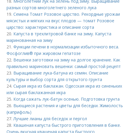
18.
Многолетний лук на зелень под зиму. Выращивание
разных сортов многолетнего зеленого лука
19.
Семена Томат Розовое царство. Рекордные урожаи
мясистых и мягких на вкус плодов — томат Розовое
царство: характеристика и описание сорта
20.
Капуста в трехлитровой банке на зиму. Капуста
маринованная на зиму
21.
Функции печени в нормализации избыточного веса.
Фосфоглив® при жировом гепатозе
22.
Вешенки заготовки на зиму на долгое хранение. Как
правильно мариновать вешенки: самый простой рецепт
23.
Выращивание лука-батуна из семян. Описание
культуры и выбор сорта для открытого грунта
24.
Сырая икра из баклажан. Одесская икра из синеньких
или сырая баклажанная икра
25.
Когда сажать лук-батун осенью. Подготовка грунта
26.
Вьющиеся растения и цветы для беседки. Жимолость
(каприфоль)
27.
Лучшие лианы для беседок и пергол
28.
Квашеная капуста быстрого приготовления в банке.
Очень вкусная квашеная капуста быстрого