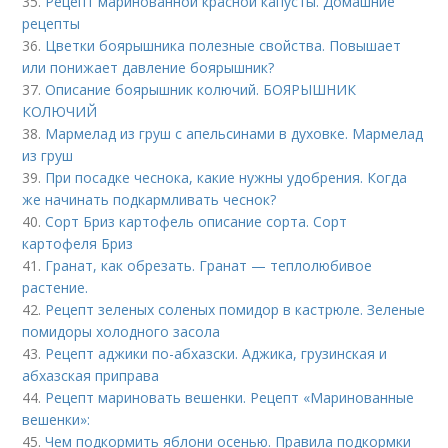
35.
Рецепт маринованной красной капусты. Домашние
рецепты
36.
Цветки боярышника полезные свойства. Повышает
или понижает давление боярышник?
37.
Описание боярышник колючий. БОЯРЫШНИК
КОЛЮЧИЙ
38.
Мармелад из груш с апельсинами в духовке. Мармелад
из груш
39.
При посадке чеснока, какие нужны удобрения. Когда
же начинать подкармливать чеснок?
40.
Сорт Бриз картофель описание сорта. Сорт
картофеля Бриз
41.
Гранат, как обрезать. Гранат — теплолюбивое
растение.
42.
Рецепт зеленых соленых помидор в кастрюле. Зеленые
помидоры холодного засола
43.
Рецепт аджики по-абхазски. Аджика, грузинская и
абхазская приправа
44.
Рецепт мариновать вешенки. Рецепт «Маринованные
вешенки»:
45.
Чем подкормить яблони осенью. Правила подкормки