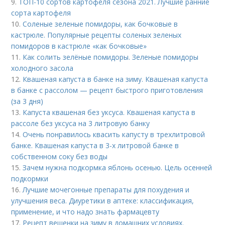
9.
ТОП-10 сортов картофеля сезона 2021. Лучшие ранние
сорта картофеля
10.
Соленые зеленые помидоры, как бочковые в
кастрюле. Популярные рецепты соленых зеленых
помидоров в кастрюле «как бочковые»
11.
Как солить зелёные помидоры. Зеленые помидоры
холодного засола
12.
Квашеная капуста в банке на зиму. Квашеная капуста
в банке с рассолом — рецепт быстрого приготовления
(за 3 дня)
13.
Капуста квашеная без уксуса. Квашеная капуста в
рассоле без уксуса на 3 литровую банку
14.
Очень понравилось квасить капусту в трехлитровой
банке. Квашеная капуста в 3-х литровой банке в
собственном соку без воды
15.
Зачем нужна подкормка яблонь осенью. Цель осенней
подкормки
16.
Лучшие мочегонные препараты для похудения и
улучшения веса. Диуретики в аптеке: классификация,
применение, и что надо знать фармацевту
17.
Рецепт вешенки на зиму в домашних условиях.