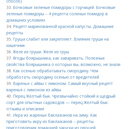
способ)
33.
Бочковые зеленые помидоры с горчицей. Бочковые
зеленые помидоры – 4 рецепта соленых помидор в
домашних условиях
34.
Рецепт маринованной красной капусты. Домашние
рецепты
35.
Груша слабит или закрепляет. Влияние груши на
кишечник
36.
Желе из груши. Желе из груш
37.
Ягоды боярышника, как заваривать. Полезные
свойства боярышника о которых вы, возможно, не знали
38.
Как осенью обрабатывать смородину. Чем
обработать смородину осенью от вредителей
39.
Варенье с айвы с лимоном. Самый вкусный рецепт
варенья с лимоном из айвы
40.
Перец Желтый бык. Чрезвычайно стойкий и щедрый
сорт для опытных садоводов — перец Желтый бык:
отзывы и описание
41.
Икра из жареных баклажанов на зиму. Как
приготовить икру из баклажанов – рецепты
приготовления домашней закуски из овощей