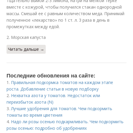
Тщательно вымой 2-3 лимона, натри на мелкой терке
вместе с кожурой, чтобы получился стакан однородной
массы. Смешай ее с равным количеством меда. Принимай
полученное «лекарство» по 1 ст. л. 3 раза в день в
промежутках между едой.
2. Морская капуста
Читать дальше →
Последние обновления на сайте:
1.
Правильная подкормка томатов на каждом этапе
роста. Добавление статьи в новую подборку
2.
Нехватка азота у томатов. Недостаток или
переизбыток азота (N)
3.
Лучшие удобрения для томатов. Чем подкормить
томаты во время цветения
4.
Надо ли розы осенью подкармливать. Чем подкормить
розы осенью: подробно об удобрениях