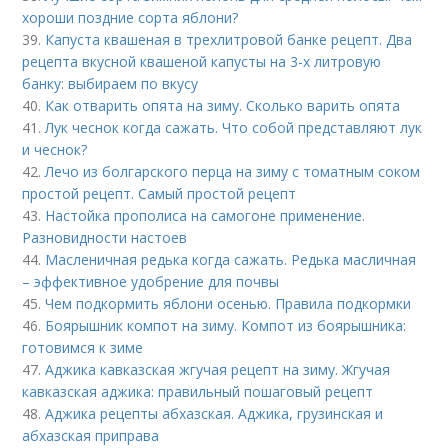
хороши поздние сорта яблони?
39.
Капуста квашеная в трехлитровой банке рецепт. Два
рецепта вкусной квашеной капусты на 3-х литровую
банку: выбираем по вкусу
40.
Как отварить опята на зиму. Сколько варить опята
41.
Лук чеснок когда сажать. Что собой представляют лук
и чеснок?
42.
Лечо из болгарского перца на зиму с томатным соком
простой рецепт. Самый простой рецепт
43.
Настойка прополиса на самогоне применение.
Разновидности настоев
44.
Масленичная редька когда сажать. Редька масличная
– эффективное удобрение для почвы
45.
Чем подкормить яблони осенью. Правила подкормки
46.
Боярышник компот на зиму. Компот из боярышника:
готовимся к зиме
47.
Аджика кавказская жгучая рецепт на зиму. Жгучая
кавказская аджика: правильный пошаговый рецепт
48.
Аджика рецепты абхазская. Аджика, грузинская и
абхазская приправа