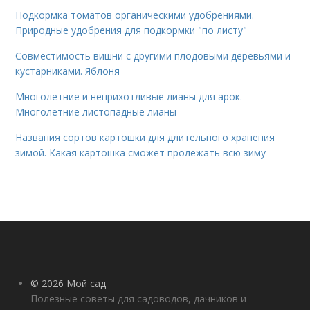
Подкормка томатов органическими удобрениями.
Природные удобрения для подкормки "по листу"
Совместимость вишни с другими плодовыми деревьями и
кустарниками. Яблоня
Многолетние и неприхотливые лианы для арок.
Многолетние листопадные лианы
Названия сортов картошки для длительного хранения
зимой. Какая картошка сможет пролежать всю зиму
© 2026 Мой сад
Полезные советы для садоводов, дачников и