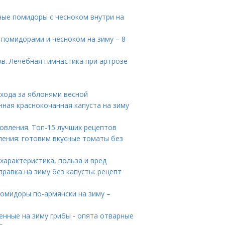
ные помидоры с чесноком внутри на
 помидорами и чесноком на зиму – 8
в. Лечебная гимнастика при артрозе
ухода за яблонями весной
ная краснокочанная капуста на зиму
вления. Топ-15 лучших рецептов
ения: готовим вкусные томаты без
характеристика, польза и вред
правка на зиму без капусты: рецепт
омидоры по-армянски на зиму –
нные на зиму грибы - опята отварные