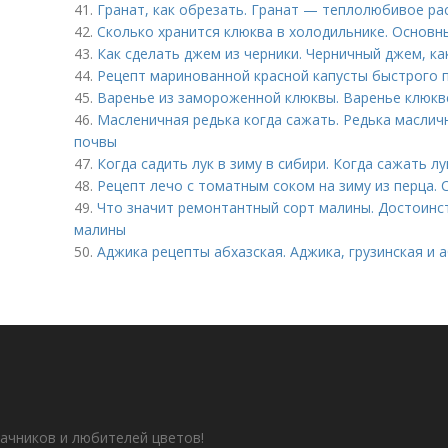
41.
Гранат, как обрезать. Гранат — теплолюбивое ра
42.
Сколько хранится клюква в холодильнике. Основн
43.
Как сделать джем из черники. Черничный джем, ка
44.
Рецепт маринованной красной капусты быстрого 
45.
Варенье из замороженной клюквы. Варенье клюкв
46.
Масленичная редька когда сажать. Редька маслич
почвы
47.
Когда садить лук в зиму в сибири. Когда сажать лу
48.
Рецепт лечо с томатным соком на зиму из перца.
49.
Что значит ремонтантный сорт малины. Достоинс
малины
50.
Аджика рецепты абхазская. Аджика, грузинская и 
ачников и любителей цветов!