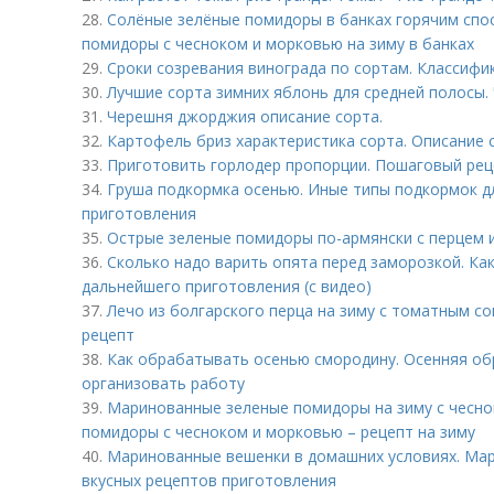
28.
Солёные зелёные помидоры в банках горячим сп
помидоры с чесноком и морковью на зиму в банках
29.
Сроки созревания винограда по сортам. Классифи
30.
Лучшие сорта зимних яблонь для средней полосы.
31.
Черешня джорджия описание сорта.
32.
Картофель бриз характеристика сорта. Описание 
33.
Приготовить горлодер пропорции. Пошаговый рец
34.
Груша подкормка осенью. Иные типы подкормок дл
приготовления
35.
Острые зеленые помидоры по-армянски с перцем и
36.
Сколько надо варить опята перед заморозкой. Ка
дальнейшего приготовления (с видео)
37.
Лечо из болгарского перца на зиму с томатным с
рецепт
38.
Как обрабатывать осенью смородину. Осенняя об
организовать работу
39.
Маринованные зеленые помидоры на зиму с чесн
помидоры с чесноком и морковью – рецепт на зиму
40.
Маринованные вешенки в домашних условиях. Мар
вкусных рецептов приготовления