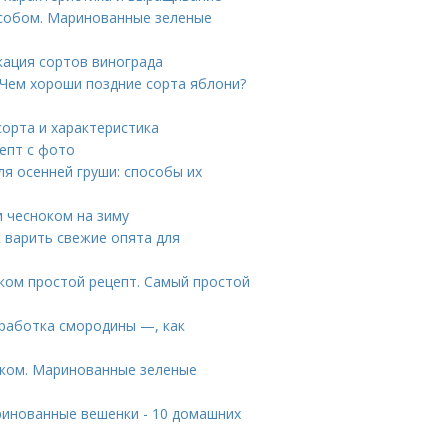
особом. Маринованные зеленые
кация сортов винограда
 Чем хороши поздние сорта яблони?
сорта и характеристика
епт с фото
я осенней груши: способы их
 чесноком на зиму
к варить свежие опята для
оком простой рецепт. Самый простой
работка смородины —, как
оком. Маринованные зеленые
инованные вешенки - 10 домашних