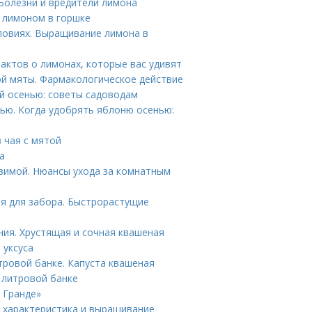
Болезни и вредители лимона
а лимоном в горшке
ловиях. Выращивание лимона в
актов о лимонах, которые вас удивят
й мяты. Фармакологическое действие
ей осенью: советы садоводам
ью. Когда удобрять яблоню осенью:
в чая с мятой
а
зимой. Нюансы ухода за комнатным
я для забора. Быстрорастущие
ния. Хрустящая и сочная квашеная
 уксуса
тровой банке. Капуста квашеная
3 литровой банке
 Гранде»
: характеристика и выращивание