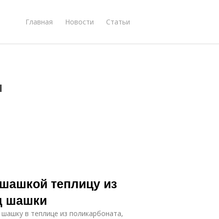
Главная
Новости
Статьи
и
 шашкой теплицу из
д шашки
 шашку в теплице из поликарбоната,