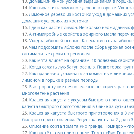
13.
Домашний лимон условия выращивания в горшке. 
14.
Как вырастить лимонное дерево в горшке. Уход з
15.
Лимонное дерево из косточки уход в домашних ус
домашних условиях из косточки
16.
Где и как растет лимон. Несколько неожиданных ф
17.
Антимикробные свойства эфирного масла перечно
18.
Уход за яблоней осенью. Как ухаживать за яблон
19.
Чем подкормить яблоню после сбора урожая осен
оптимальные сроки по регионам
20.
Как мята влияет на организм. 10 полезных свойст
21.
Когда сажать лук-батун осенью. Подготовка грунт
22.
Как правильно ухаживать за комнатным лимоном 
лимоном в горшке в разные периоды
23.
Быстрорастущие вечнозеленые вьющиеся растени
многолетние растения
24.
Квашеная капуста с уксусом быстрого приготовле
капуста быстрого приготовления в банке за сутки без
25.
Квашеная капуста быстрого приготовления в 3 ли
быстрого приготовления. Рецепт капусты за 2 дня в 
26.
Описание сорта томата Рио гранде. Помидор «Рио
27.
Как растёт томат рио гранде. Томат «Рио Гранде»