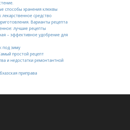
стение.
ые способы хранения клюквы
к лекарственное средство
приготовления. Варианты рецепта
енное: лучшие рецепты
ная – эффективное удобрение для
к под зиму
 Самый простой рецепт
тва и недостатки ремонтантной
абхазская приправа