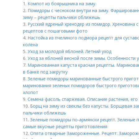
1.
Компот из боярышника на зиму.
2.
Помидоры с чесноком внутри на зиму. Фарширован
зиму – рецепты пальчики оближешь
3.
Русский ядреный хренодер из помидор. Хреновина с
рецептов с пошаговыми фото
4.
Настойка из пчелиного подмора рецепт для суставо
колена
5.
Уход за молодой яблоней. Летний уход
6.
Уход за яблоней весной после зимы. Особенности 
7.
Маринованная капуста красная рецепты. Маринован
в банке под закрутку
8.
Зеленые помидоры маринованные быстрого пригото
маринования зеленых помидоров быстрого приготовл
хлопот
9.
Семена фасоль спаржевая. Описание растения, его 
10.
Борщ на зиму из свеклы без капусты. Борщевая за
пальчики оближешь
11.
Зеленые помидоры по-армянски рецепт. Зеленые п
самые вкусные рецепты приготовления
12.
Опята отварные Замороженные. Рецепт: Замороже