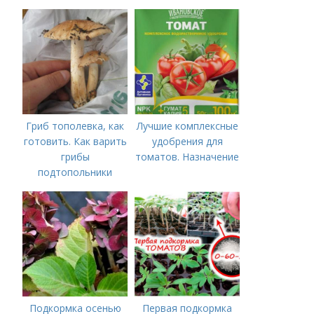
нужны томатам,
Органические
особенности их
удобрения для
внесения
томатов
Гриб тополевка, как
Лучшие комплексные
готовить. Как варить
удобрения для
грибы
томатов. Назначение
подтопольники
Подкормка осенью
Первая подкормка