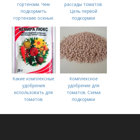
гортензии. Чем
рассады томатов.
подкормить
Цель первой
гортензию осенью
подкормки
Какие комплексные
Комплексное
удобрения
удобрение для
использовать для
томатов. Схема
томатов.
подкормки
Традиционные
помидоров от
комплексные
рассады до сбора
удобрения для
урожая
помидор