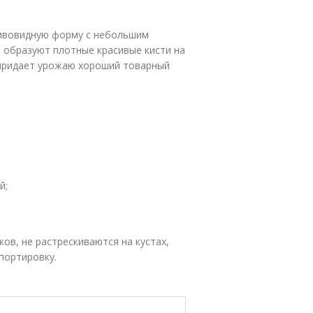
ливовидную форму с небольшим
и образуют плотные красивые кисти на
о придает урожаю хороший товарный
й;
ов, не растрескиваются на кустах,
портировку.