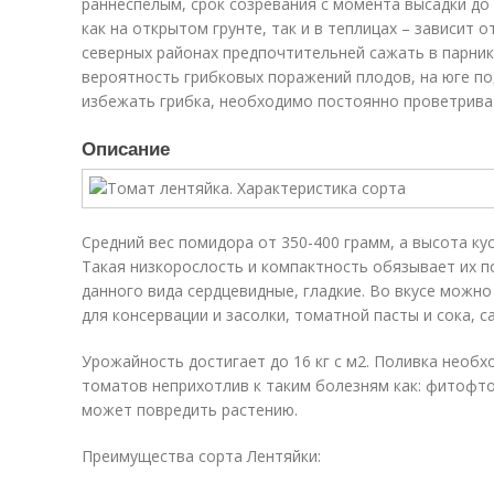
раннеспелым, срок созревания с момента высадки до
как на открытом грунте, так и в теплицах – зависит 
северных районах предпочтительней сажать в парник
вероятность грибковых поражений плодов, на юге по
избежать грибка, необходимо постоянно проветрива
Описание
Средний вес помидора от 350-400 грамм, а высота ку
Такая низкорослость и компактность обязывает их п
данного вида сердцевидные, гладкие. Во вкусе можно
для консервации и засолки, томатной пасты и сока, с
Урожайность достигает до 16 кг с м2. Поливка необхо
томатов неприхотлив к таким болезням как: фитофто
может повредить растению.
Преимущества сорта Лентяйки: