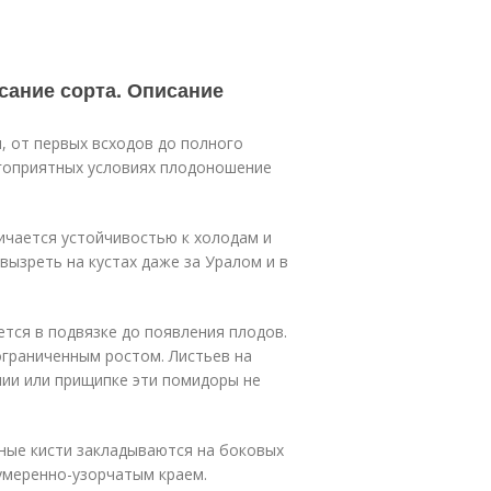
сание сорта. Описание
, от первых всходов до полного
лагоприятных условиях плодоношение
личается устойчивостью к холодам и
вызреть на кустах даже за Уралом и в
ется в подвязке до появления плодов.
граниченным ростом. Листьев на
нии или прищипке эти помидоры не
ные кисти закладываются на боковых
 умеренно-узорчатым краем.