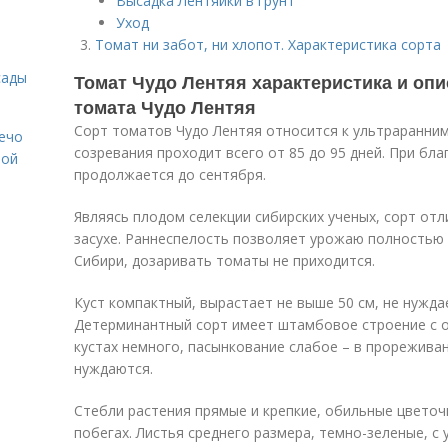
Высадка Лентяйки в грунт
Уход
Томат ни забот, ни хлопот. Характеристика сорта
сады
Томат Чудо Лентяя характеристика и опи
томата Чудо Лентяя
Сорт томатов Чудо Лентяя относится к ультраранним
Лечо
созревания проходит всего от 85 до 95 дней. При б
той
продолжается до сентября.
Являясь плодом селекции сибирских ученых, сорт от
засухе. Раннеспелость позволяет урожаю полностью 
Сибири, дозаривать томаты не приходится.
Куст компактный, вырастает не выше 50 см, не нужда
Детерминантный сорт имеет штамбовое строение с о
кустах немного, пасынкование слабое – в прорежива
нуждаются.
Стебли растения прямые и крепкие, обильные цветоч
побегах. Листья среднего размера, темно-зеленые, с