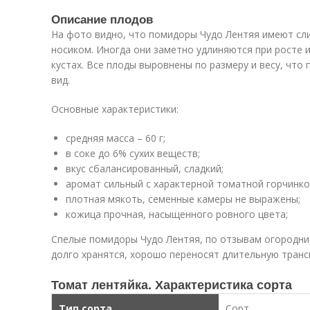
Описание плодов
На фото видно, что помидоры Чудо Лентяя имеют с
носиком. Иногда они заметно удлиняются при росте 
кустах. Все плоды выровнены по размеру и весу, чт
вид.
Основные характеристики:
средняя масса – 60 г;
в соке до 6% сухих веществ;
вкус сбалансированный, сладкий;
аромат сильный с характерной томатной горчинко
плотная мякоть, семенные камеры не выражены;
кожица прочная, насыщенного ровного цвета;
Спелые помидоры Чудо Лентяя, по отзывам огородник
долго хранятся, хорошо переносят длительную транс
Томат лентяйка. Характеристика сорта
Тип сорта
Сорт