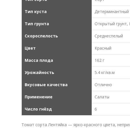
Тип куста
Детерминантный
Тип грунта
Открытый грунт,
Скороспелость
Среднеспелый
Цвет
Красный
Масса плода
162 г
Урожайность
5.4 кг/кв.м
Вкусовые качества
Отлично
Применение
Салаты
Число гнёзд
6
Томат сорта Лентяйка — ярко-красного цвета, неприх