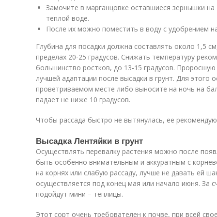
Замочите в марганцовке оставшиеся зернышки на 
теплой воде.
После их можно поместить в воду с удобрением на
Глубина для посадки должна составлять около 1,5 с
пределах 20-25 градусов. Снижать температуру реком
большинство ростков, до 13-15 градусов. Проросшую
лучшей адаптации после высадки в грунт. Для этого 
проветриваемом месте либо выносите на ночь на бал
падает не ниже 10 градусов.
Чтобы рассада быстро не вытянулась, ее рекомендую
Высадка Лентяйки в грунт
Осуществлять перевалку растения можно после появ
быть особенно внимательным и аккуратным с корнево
на корнях или слабую рассаду, лучше не давать ей ш
осуществляется под конец мая или начало июня. За 
подойдут мини – теплицы.
Этот сорт очень требователен к почве, при всей сво