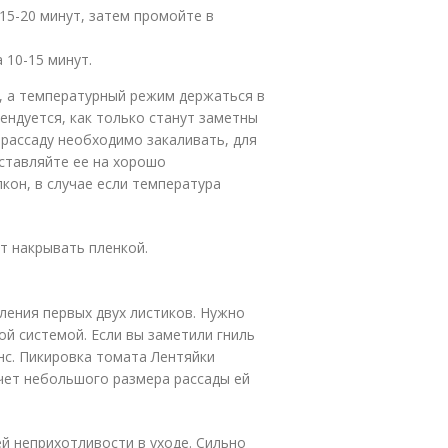
15-20 минут, затем промойте в
 10-15 минут.
м, а температурный режим держаться в
ендуется, как только станут заметны
 рассаду необходимо закаливать, для
оставляйте ее на хорошо
кон, в случае если температура
т накрывать пленкой.
ления первых двух листиков. Нужно
й системой. Если вы заметили гниль
анс. Пикировка томата Лентяйки
счет небольшого размера рассады ей
ей неприхотливости в уходе. Сильно