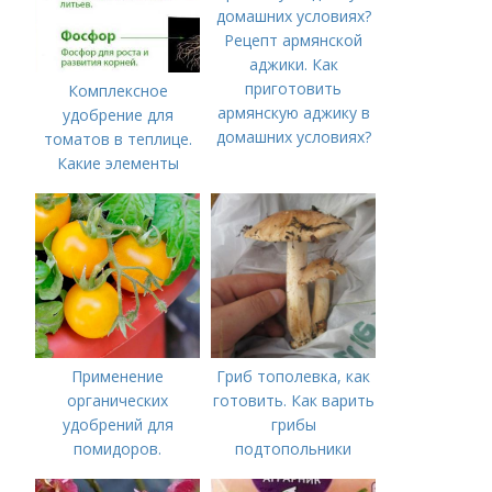
Рецепт армянской
аджики. Как
приготовить
Комплексное
армянскую аджику в
удобрение для
домашних условиях?
томатов в теплице.
Какие элементы
нужны томатам,
особенности их
внесения
Применение
Гриб тополевка, как
органических
готовить. Как варить
удобрений для
грибы
помидоров.
подтопольники
Органические