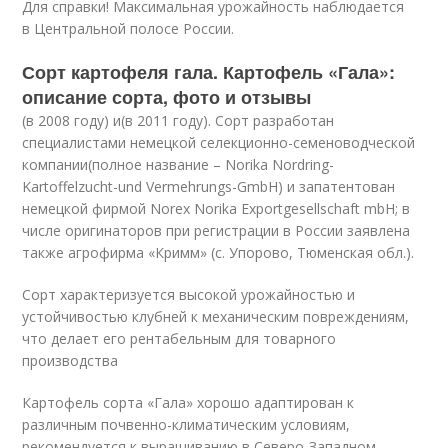
Для справки! Максимальная урожайность наблюдается
в Центральной полосе России.
Сорт картофеля гала. Картофель «Гала»:
описание сорта, фото и отзывы
(в 2008 году) и(в 2011 году). Сорт разработан
специалистами немецкой селекционно-семеноводческой
компании(полное название – Norika Nordring-
Kartoffelzucht-und Vermehrungs-GmbH) и запатентован
немецкой фирмой Norex Norika Exportgesellschaft mbH; в
числе оригинаторов при регистрации в России заявлена
также агрофирма «Кримм» (с. Упорово, Тюменская обл.).
Сорт характеризуется высокой урожайностью и
устойчивостью клубней к механическим повреждениям,
что делает его рентабельным для товарного
производства
Картофель сорта «Гала» хорошо адаптирован к
различным почвенно-климатическим условиям,
рекомендуется к выращиванию в Северо-Западном,