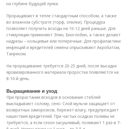
на глубине будущей лунки.
Проращивают в тепле стандартным способом, а также
во влажном субстрате (торф, опилки). Процедура
позволяет получить всходы на 10-12 дней раньше. Для
стимуляции применяют Эпин, Биоглобин, а также делают
надрезы – кольцевые или поперечные. Для профилактики
инфекций и вредителей семена опрыскивают Акробатом,
Танреком.
На проращивание требуется 20-25 дней, после высадки
яровизированного материала проростки появляются на
8-10-й день.
Выращивание и уход
При прорастании всходов в основание стеблей
выкладывают солому, сено. Слой мульчи защищает от
возвратных заморозков, бережет влагу, предупреждает
нашествия вредителей. При частых осадках поливы не
требуются, а если сезон засушливый, поливают 1 раз в 7-
8 дней. Норма влаги на 1 куст – до 3-5 л.