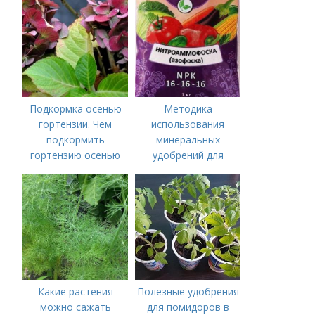
удобрения для
томатов
Подкормка осенью
Методика
гортензии. Чем
использования
подкормить
минеральных
гортензию осенью
удобрений для
томатов.
Минеральное
питание
Какие растения
Полезные удобрения
можно сажать
для помидоров в