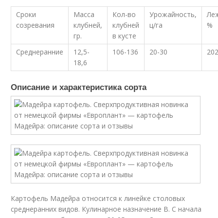
Сроки
Масса
Кол-во
Урожайность,
Ле
созревания
клубней,
клубней
ц/га
%
гр.
в кусте
Среднеранние
12,5-
106-136
20-30
20
18,6
Описание и характеристика сорта
Картофель Мадейра относится к линейке столовых
среднеранних видов. Кулинарное назначение В. С начала