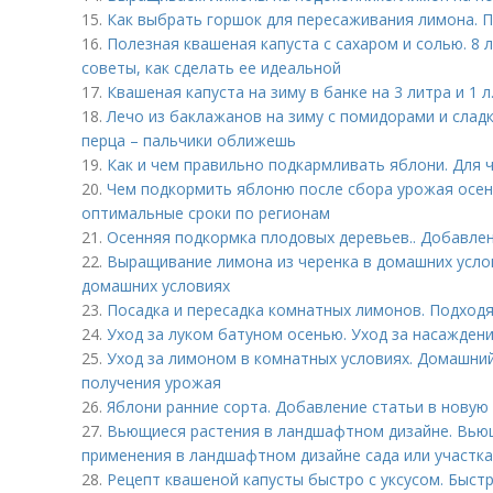
15.
Как выбрать горшок для пересаживания лимона. П
16.
Полезная квашеная капуста с сахаром и солью. 8 
советы, как сделать ее идеальной
17.
Квашеная капуста на зиму в банке на 3 литра и 1 
18.
Лечо из баклажанов на зиму с помидорами и слад
перца – пальчики оближешь
19.
Как и чем правильно подкармливать яблони. Для ч
20.
Чем подкормить яблоню после сбора урожая осен
оптимальные сроки по регионам
21.
Осенняя подкормка плодовых деревьев.. Добавлен
22.
Выращивание лимона из черенка в домашних усло
домашних условиях
23.
Посадка и пересадка комнатных лимонов. Подход
24.
Уход за луком батуном осенью. Уход за насажден
25.
Уход за лимоном в комнатных условиях. Домашний 
получения урожая
26.
Яблони ранние сорта. Добавление статьи в новую
27.
Вьющиеся растения в ландшафтном дизайне. Вью
применения в ландшафтном дизайне сада или участка
28.
Рецепт квашеной капусты быстро с уксусом. Быстр