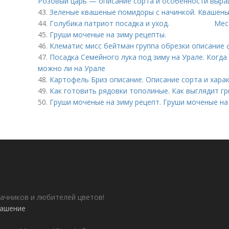
Розовый царь — описание сорта и особенности выр
43.
Зеленые квашеные помидоры с начинкой. Квашен
44.
Голубика патриот посадка и уход. Место 
45.
Груши моченые на зиму рецепты.
46.
Клематис мисс бейтман группа обрезки описание
47.
Посадка Семейного лука под зиму на Урале. Когда
можно ли на Урале
48.
Картофель Бриз описание. Описание сорта и хара
49.
Как готовить рядовки тополиные. Как выглядит г
50.
Груши моченые на зиму рецепт. Груши моченые на
ачников и любителей цветов!
лашение