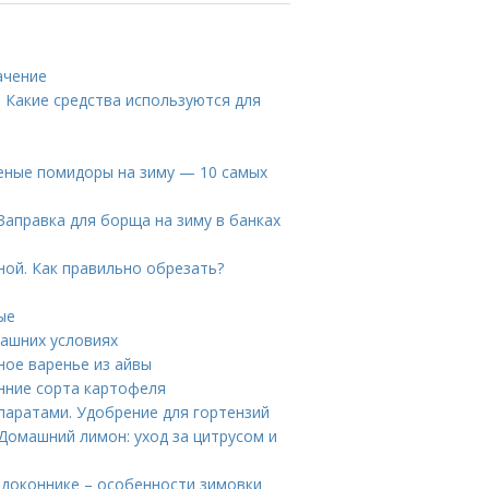
ачение
 Какие средства используются для
леные помидоры на зиму — 10 самых
 Заправка для борща на зиму в банках
ой. Как правильно обрезать?
ые
машних условиях
ное варенье из айвы
нние сорта картофеля
паратами. Удобрение для гортензий
Домашний лимон: уход за цитрусом и
доконнике – особенности зимовки