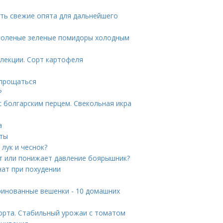
ить свежие опята для дальнейшего
 Соленые зеленые помидоры холодным
лекции. Сорт картофеля
спрощаться
?
с болгарским перцем. Свекольная икра
а
нты
лук и чеснок?
т или понижает давление боярышник?
нат при похудении
инованные вешенки - 10 домашних
сорта. Стабильный урожаи с томатом