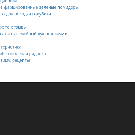
ащивания
ые фаршированные зелёные помидоры
для посадки голубики
 фото отзывы
 сажать семейный лук под зиму и
ктеристика
риб тополёвая рядовка
 зиму: рецепты