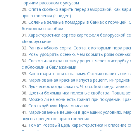
горячим рассолом с уксусом
29.
Опята сколько варить перед заморозкой. Как вар
приготовления (с видео)
30.
Соленые зеленые помидоры в банках с горчицей.
бочковым способом
31.
Характеристики сортов картофеля белорусской се
«Белорусский»
32.
Ранняя яблоня сорта. Сорта, с которыми пора ра
33.
Розы удобрять осенью. Чем кормить розы осенью
34.
Свекольная икра на зиму рецепт через мясорубку 
с яблоками и баклажанами
35.
Как отварить опята на зиму. Сколько варить опят
36.
Маринованная красная капуста рецепт. Ингредие
37.
Лук чеснок когда сажать. Что собой представляют 
38.
Цветки боярышника полезные свойства. Повышае
39.
Можно ли на ночь есть гранат при похудении. Гра
40.
Сорт клубники Ирма описание
41.
Маринованные вешенки в домашних условиях. Мар
вкусных рецептов приготовления
42.
Томат Розовый царь характеристика и описание 