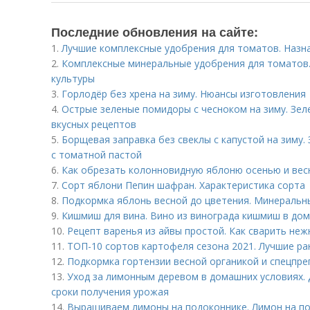
Последние обновления на сайте:
1.
Лучшие комплексные удобрения для томатов. Назн
2.
Комплексные минеральные удобрения для томатов.
культуры
3.
Горлодёр без хрена на зиму. Нюансы изготовления
4.
Острые зеленые помидоры с чесноком на зиму. Зе
вкусных рецептов
5.
Борщевая заправка без свеклы с капустой на зиму.
с томатной пастой
6.
Как обрезать колонновидную яблоню осенью и весн
7.
Сорт яблони Пепин шафран. Характеристика сорта
8.
Подкормка яблонь весной до цветения. Минеральн
9.
Кишмиш для вина. Вино из винограда кишмиш в до
10.
Рецепт варенья из айвы простой. Как сварить неж
11.
ТОП-10 сортов картофеля сезона 2021. Лучшие ра
12.
Подкормка гортензии весной органикой и спецпре
13.
Уход за лимонным деревом в домашних условиях. 
сроки получения урожая
14.
Выращиваем лимоны на подоконнике. Лимон на по