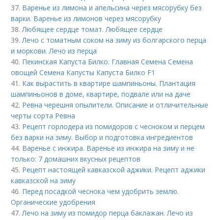
37.
Варенье из лимона и апельсина через мясорубку без
варки. Варенье из лимонов через мясорубку
38.
Любящее сердце томат. Любящее сердце
39.
Лечо с томатным соком на зиму из болгарского перца
и моркови. Лечо из перца
40.
Пекинская Капуста Билко. Главная Семена Семена
овощей Семена Капусты Капуста Билко F1
41.
Как вырастить в квартире шампиньоны. Плантация
шампиньонов в доме, квартире, подвале или на даче
42.
Ревна черешня опылители. Описание и отличительные
черты сорта Ревна
43.
Рецепт горлодера из помидоров с чесноком и перцем
без варки на зиму. Выбор и подготовка ингредиентов
44.
Варенье с инжира. Варенье из инжира на зиму и не
только: 7 домашних вкусных рецептов
45.
Рецепт настоящей кавказской аджики. Рецепт аджики
кавказской на зиму
46.
Перед посадкой чеснока чем удобрить землю.
Органические удобрения
47.
Лечо на зиму из помидор перца баклажан. Лечо из