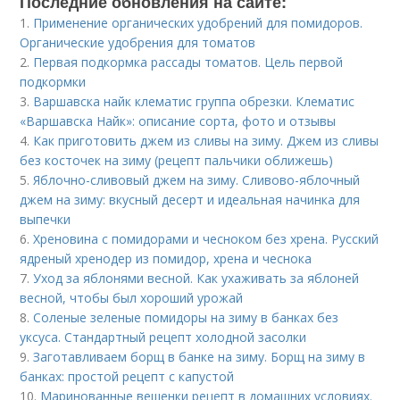
Последние обновления на сайте:
1.
Применение органических удобрений для помидоров.
Органические удобрения для томатов
2.
Первая подкормка рассады томатов. Цель первой
подкормки
3.
Варшавска найк клематис группа обрезки. Клематис
«Варшавска Найк»: описание сорта, фото и отзывы
4.
Как приготовить джем из сливы на зиму. Джем из сливы
без косточек на зиму (рецепт пальчики оближешь)
5.
Яблочно-сливовый джем на зиму. Сливово-яблочный
джем на зиму: вкусный десерт и идеальная начинка для
выпечки
6.
Хреновина с помидорами и чесноком без хрена. Русский
ядреный хренодер из помидор, хрена и чеснока
7.
Уход за яблонями весной. Как ухаживать за яблоней
весной, чтобы был хороший урожай
8.
Соленые зеленые помидоры на зиму в банках без
уксуса. Стандартный рецепт холодной засолки
9.
Заготавливаем борщ в банке на зиму. Борщ на зиму в
банках: простой рецепт с капустой
10.
Маринованные вешенки рецепт в домашних условиях.