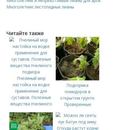
Многолетние и неприхотливые лианы для арок.
Многолетние листопадные лианы
Читайте также
Пчелиный мор
настойка на водке
Подкормка
применение для
помидоров в
суставов. Полезные
открытом грунте.
вещества пчелиного
Проверенные
подмора
органические и
минеральные
удобрения