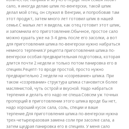
сало, я иногда делаю шпик по-венгерски, такой шпик
делал мой отец, он служил в Венгрии, и попробовав там
этот продукт, затем много лет готовил шпик в нашей
семье.С малых лет я видела, как отец готовит этот шпик,
и запомнила его приготовление.Обычное, простое сало
можно кушать уже на 3-4 день после его засолки, а вот
для приготовления шпика по-венгерски нужно набраться
немного терпения.У рецепта приготовления шпика по-
венгерски особая предварительная подготовка, которая
длится почти 2 недели и только потом панировка его в
специях.Рецепт-то вроде простой, просто нужно
предварительно 2 недели на «созревание» шпика. При
таком «созревании» структура шпика становится более
маслянистой, чуть острой и вкусной. Надо набраться
терпения и делать его надо не спеша.Совсем уж точных
пропорций в приготовлении этого шпика вроде бы нет,
надо хороший кусок сала, соль, специи и ваше
терпение.Для приготовления шпика по-венгерски нужна
трех-четырехразовая замена соли при засолке сала, а
затем щедрая панировка его в специях. У меня сало