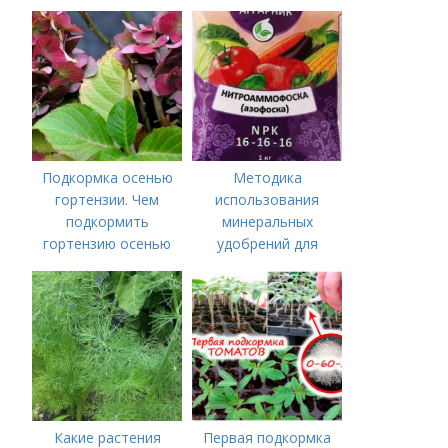
нужны томатам,
особенности их
внесения
Подкормка осенью
Методика
гортензии. Чем
использования
подкормить
минеральных
гортензию осенью
удобрений для
томатов.
Минеральное
питание
Какие растения
Первая подкормка