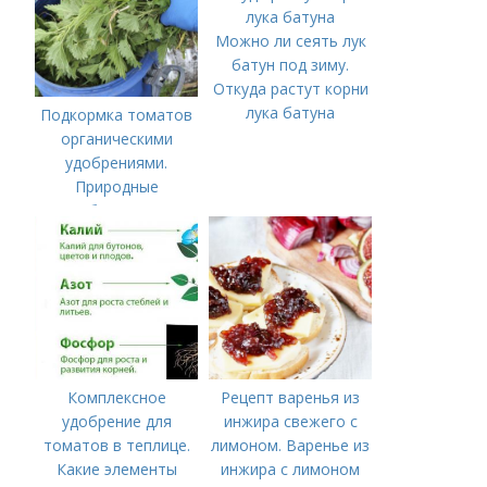
Можно ли сеять лук
батун под зиму.
Откуда растут корни
лука батуна
Подкормка томатов
органическими
удобрениями.
Природные
удобрения для
подкормки "по листу"
Комплексное
Рецепт варенья из
удобрение для
инжира свежего с
томатов в теплице.
лимоном. Варенье из
Какие элементы
инжира с лимоном