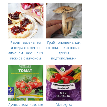
лучших минеральных
удобрений для
томатов: правила
внесения в почву
Рецепт варенья из
Гриб тополевка, как
инжира свежего с
готовить. Как варить
лимоном. Варенье из
грибы
инжира с лимоном
подтопольники
Лучшие комплексные
Методика