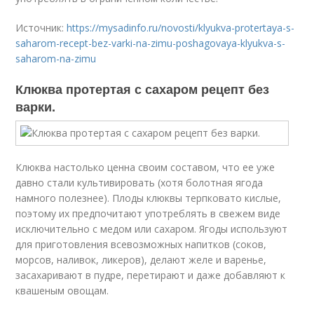
Источник:
https://mysadinfo.ru/novosti/klyukva-protertaya-s-
saharom-recept-bez-varki-na-zimu-poshagovaya-klyukva-s-
saharom-na-zimu
Клюква протертая с сахаром рецепт без
варки.
Клюква настолько ценна своим составом, что ее уже
давно стали культивировать (хотя болотная ягода
намного полезнее). Плоды клюквы терпковато кислые,
поэтому их предпочитают употреблять в свежем виде
исключительно с медом или сахаром. Ягоды используют
для приготовления всевозможных напитков (соков,
морсов, наливок, ликеров), делают желе и варенье,
засахаривают в пудре, перетирают и даже добавляют к
квашеным овощам.