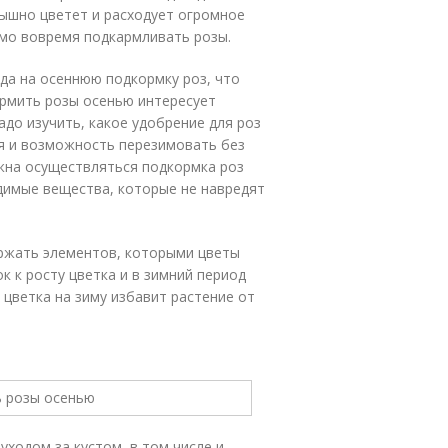
пышно цветет и расходует огромное
мо вовремя подкармливать розы.
да на осеннюю подкормку роз, что
ормить розы осенью интересует
до изучить, какое удобрение для роз
ия и возможность перезимовать без
жна осуществляться подкормка роз
димые вещества, которые не навредят
ержать элементов, которыми цветы
 к росту цветка и в зимний период
 цветка на зиму избавит растение от
ходом за кустом, в том числе и