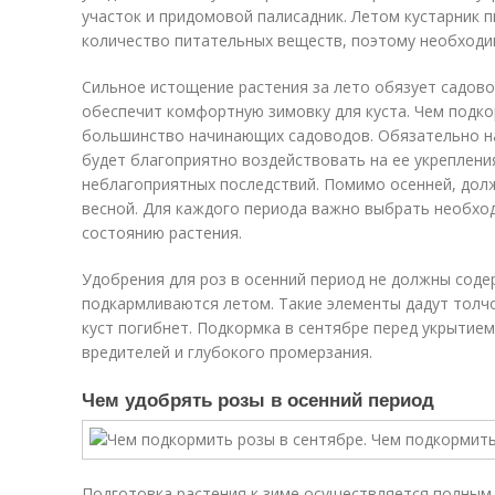
участок и придомовой палисадник. Летом кустарник 
количество питательных веществ, поэтому необходи
Сильное истощение растения за лето обязует садово
обеспечит комфортную зимовку для куста. Чем подк
большинство начинающих садоводов. Обязательно на
будет благоприятно воздействовать на ее укреплен
неблагоприятных последствий. Помимо осенней, дол
весной. Для каждого периода важно выбрать необхо
состоянию растения.
Удобрения для роз в осенний период не должны сод
подкармливаются летом. Такие элементы дадут толчок
куст погибнет. Подкормка в сентябре перед укрытием
вредителей и глубокого промерзания.
Чем удобрять розы в осенний период
Подготовка растения к зиме осуществляется полным у