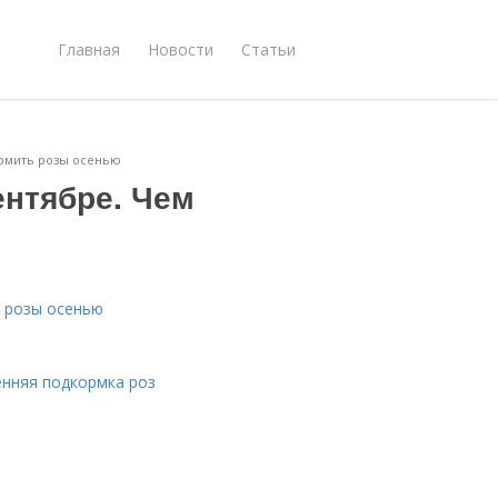
Главная
Новости
Статьи
ормить розы осенью
ентябре. Чем
ь розы осенью
енняя подкормка роз