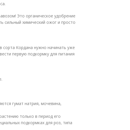
са.
навозом! Это органическое удобрение
ть сильный химический ожог и просто
в сорта Кордана нужно начинать уже
извести первую подкормку для питания
е.
яются гумат натрия, мочевина,
растению только в период его
ециальных подкормках для роз, типа