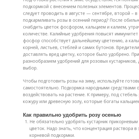
подкормкой с внесением полезных элементов. Процес
следует проводить в августе — сентябре, второй – в
подкармливать розы в осенний период? После обильн
снабдить цветок фосфором, кальцием и калием, утр
количестве. Калийные удобрения повысят иммунитет
фосфор способствует дальнейшему цветению, а каль
корней, листьев, стеблей и самих бутонов. Вредител
доставлять вред цветку, которое было удобрено. Пр
разнообразием удобрений для розовых кустарников,
выбор.
Чтобы подготовить розы на зиму, используйте готов
самостоятельно. Подкормка народными средствами о
воздействовать на растение. К примеру, под стебел
кожуру или древесную золу, которые богаты кальцием
Как правильно удобрить розу осенью
Не обязательно удобрять кустарник прикорневым
цветок. Надо знать, что концентрация раствора в
корневой подкормки.