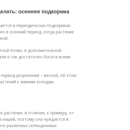
делать: осенняя подкормка
дается в периодических подкормках
о в осенний период, когда растение
кой.
тной почве, в дополнительной
ля и так достаточно богата всеми
период укоренения – весной, об этом
растений к зимним холодам.
 растение, в отличие, к примеру, от
в нашей, поэтому она нуждается в
ате различных селекционных