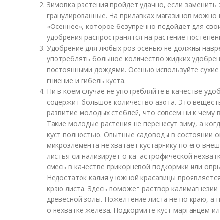
Зимовка растения пройдет удачно, если заменить
гранулированные. На прилавках магазинов можно 
«Осеннее», которое безупречно подойдет для сво
удобрения распространятся на растение постепен
Удобрение для любых роз осенью не должны навре
употреблять большое количество жидких удобрени
постоянными дождями. Осенью используйте сухие
гниение и гибель куста.
Ни в коем случае не употребляйте в качестве удо
содержит большое количество азота. Это вещест
развитие молодых стеблей, что совсем ни к чему 
Такие молодые растения не перенесут зиму, а когд
куст полностью. Опытные садоводы в состоянии о
микроэлемента не хватает кустарнику по его вне
листья сигнализирует о катастрофической нехватк
смесь в качестве прикорневой подкормки или опр
Недостаток калия у южной красавицы проявляется
краю листа. Здесь поможет раствор калимагнезии
древесной золы. Пожелтение листа не по краю, а 
о нехватке железа. Подкормите куст марганцем и