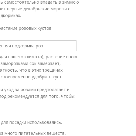
ть самостоятельно впадать в зимнюю
чает первые декабрьские морозы с
одкормках.
растание розовых кустов
для нашего климата), растение вновь
 заморозками сок замерзает,
ятность, что в этих трещинах
своевременно удобрить куст.
й уход за розами предполагает и
иод рекомендуется для того, чтобы:
 для посадки использовались.
оз много питательных веществ,