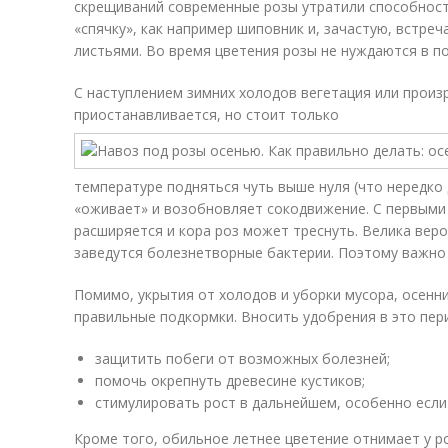
скрещиваний современные розы утратили способнос
«спячку», как например шиповник и, зачастую, встре
листьями. Во время цветения розы не нуждаются в п
С наступлением зимних холодов вегетация или произ
приостанавливается, но стоит только
температуре подняться чуть выше нуля (что нередко 
«оживает» и возобновляет сокодвижение. С первыми
расширяется и кора роз может треснуть. Велика веро
заведутся болезнетворные бактерии. Поэтому важно 
Помимо, укрытия от холодов и уборки мусора, осенни
правильные подкормки. Вносить удобрения в это пер
защитить побеги от возможных болезней;
помочь окрепнуть древесине кустиков;
стимулировать рост в дальнейшем, особенно если
Кроме того, обильное летнее цветение отнимает у р