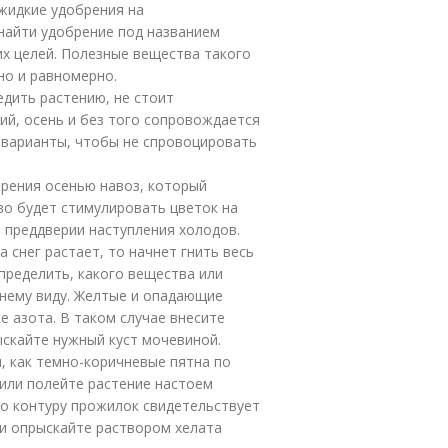
 жидкие удобрения на
найти удобрение под названием
их целей. Полезные вещества такого
но и равномерно.
дить растению, не стоит
й, осень и без того сопровождается
 варианты, чтобы не спровоцировать
брения осенью навоз, который
во будет стимулировать цветок на
в преддверии наступления холодов.
а снег растает, то начнет гнить весь
пределить, какого вещества или
шнему виду. Желтые и опадающие
е азота. В таком случае внесите
ыскайте нужный куст мочевиной.
, как темно-коричневые пятна по
 или полейте растение настоем
по контуру прожилок свидетельствует
ли опрыскайте раствором хелата