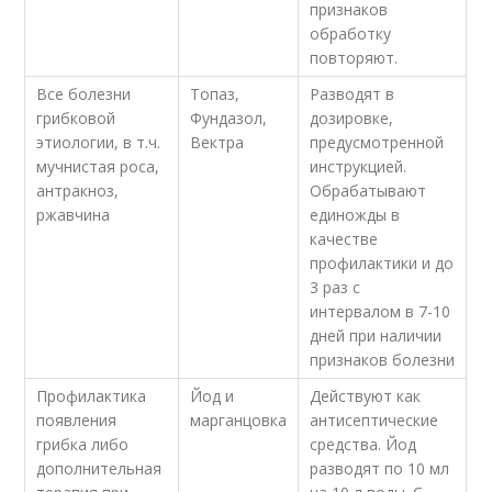
признаков
обработку
повторяют.
Все болезни
Топаз,
Разводят в
грибковой
Фундазол,
дозировке,
этиологии, в т.ч.
Вектра
предусмотренной
мучнистая роса,
инструкцией.
антракноз,
Обрабатывают
ржавчина
единожды в
качестве
профилактики и до
3 раз с
интервалом в 7-10
дней при наличии
признаков болезни
Профилактика
Йод и
Действуют как
появления
марганцовка
антисептические
грибка либо
средства. Йод
дополнительная
разводят по 10 мл