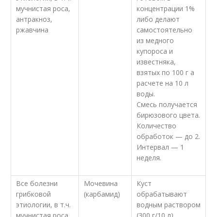
мучнистая роса,
концентрации 1%
антракноз,
либо делают
ржавчина
самостоятельно
из медного
купороса и
известняка,
взятых по 100 г а
расчете на 10 л
воды.
Смесь получается
бирюзового цвета.
Количество
обработок — до 2.
Интервал — 1
неделя.
Все болезни
Мочевина
Куст
грибковой
(карбамид)
обрабатывают
этиологии, в т.ч.
водным раствором
мучнистая роса,
(300 г/10 л).