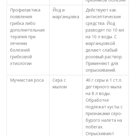
Профилактика
Йод и
Действуют как
появления
марганцовка
антисептические
грибка либо
средства. Йод
дополнительная
разводят по 10 мл
терапия при
на 10 л воды. С
лечении
марганцовкой
болезней
делают слабый
грибковой
розовый раствор.
этиологии
Применяют для
опрыскиваний.
Мучнистая роса
Сера с
40 г серы и 1 ст.л.
мылом
дегтярного мыла
на 8 л воды.
Обработке
подлежат кусты с
признаками серо-
бурого налета на
побегах.
Опрыскивают