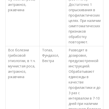
антракноз,
Достаточно 1
ржавчина
опрыскивания в
профилактических
целях. При наличии
симптоматических
признаков
обработку
повторяют.
Все болезни
Топаз,
Разводят в
грибковой
Фундазол,
дозировке,
этиологии, в т.ч.
Вектра
предусмотренной
мучнистая роса,
инструкцией.
антракноз,
Обрабатывают
ржавчина
единожды в
качестве
профилактики и до
3 раз с
интервалом в 7-10
дней при наличии
признаков болезни