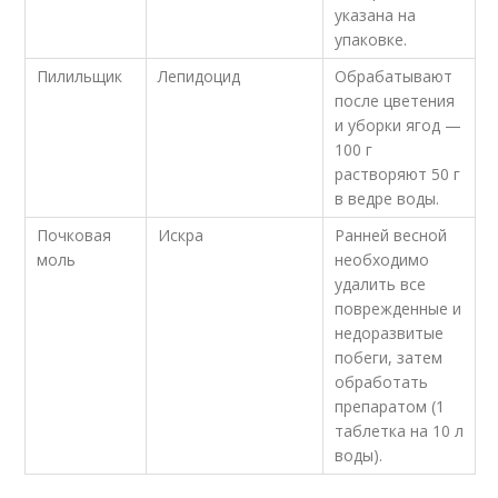
указана на
упаковке.
Пилильщик
Лепидоцид
Обрабатывают
после цветения
и уборки ягод —
100 г
растворяют 50 г
в ведре воды.
Почковая
Искра
Ранней весной
моль
необходимо
удалить все
поврежденные и
недоразвитые
побеги, затем
обработать
препаратом (1
таблетка на 10 л
воды).