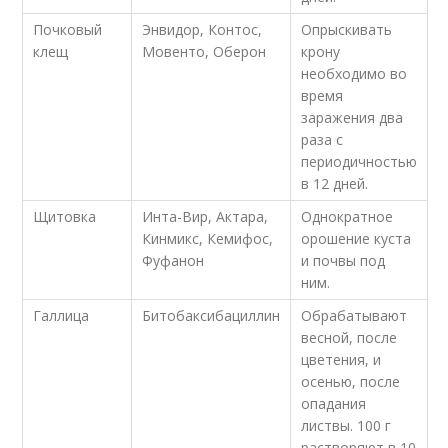
Почковый
Энвидор, Контос,
Опрыскивать
клещ
Мовенто, Оберон
крону
необходимо во
время
заражения два
раза с
периодичностью
в 12 дней.
Щитовка
Инта-Вир, Актара,
Однократное
Кинмикс, Кемифос,
орошение куста
Фуфанон
и почвы под
ним.
Галлица
Битобаксибациллин
Обрабатывают
весной, после
цветения, и
осенью, после
опадания
листвы. 100 г
растворяют в 10