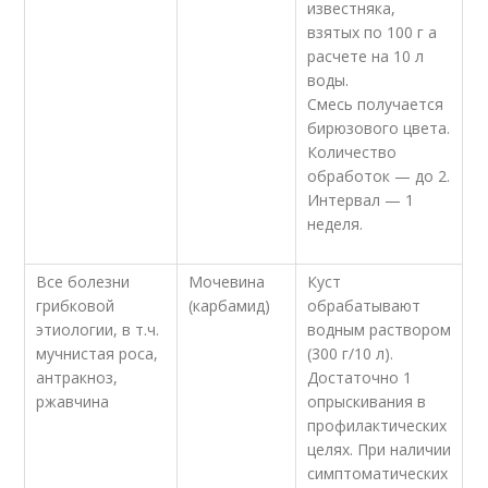
известняка,
взятых по 100 г а
расчете на 10 л
воды.
Смесь получается
бирюзового цвета.
Количество
обработок — до 2.
Интервал — 1
неделя.
Все болезни
Мочевина
Куст
грибковой
(карбамид)
обрабатывают
этиологии, в т.ч.
водным раствором
мучнистая роса,
(300 г/10 л).
антракноз,
Достаточно 1
ржавчина
опрыскивания в
профилактических
целях. При наличии
симптоматических