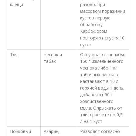
клещи
разово. При
массовом поражении
кустов первую
обработку
Карбофосом
повторяют спустя 10
суток.
Тля
Чеснок и
Отпугивают запахом.
табак
150 г измельченного
чеснока либо 1 кг
табачных листьев
настаивают в 10 л
горячей воды 1 день,
добавляют 50 г
хозяйственного
мыла. Опрыскать от
тли в расчете по 0,5
л на 1 куст
Почковый
Акарин,
Разводят согласно