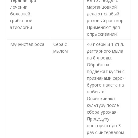
терапия при
на 10 л воды. С
лечении
марганцовкой
болезней
делают слабый
грибковой
розовый раствор.
этиологии
Применяют для
опрыскиваний.
Мучнистая роса
Сера с
40 г серы и 1 ст.л.
мылом
дегтярного мыла
на 8 л воды.
Обработке
подлежат кусты с
признаками серо-
бурого налета на
побегах.
Опрыскивают
культуру после
сбора урожая.
Процедуру
повторяют до 3
раз с интервалом