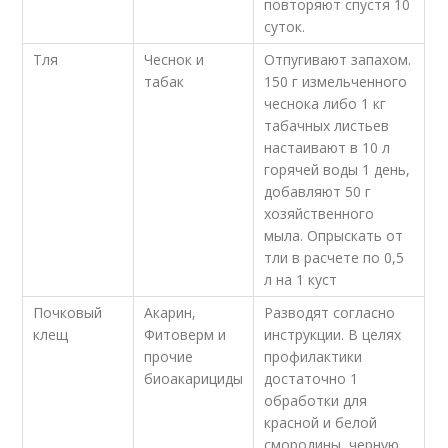
повторяют спустя 10
суток.
Тля
Чеснок и
Отпугивают запахом.
табак
150 г измельченного
чеснока либо 1 кг
табачных листьев
настаивают в 10 л
горячей воды 1 день,
добавляют 50 г
хозяйственного
мыла. Опрыскать от
тли в расчете по 0,5
л на 1 куст
Почковый
Акарин,
Разводят согласно
клещ
Фитоверм и
инструкции. В целях
прочие
профилактики
биоакарициды
достаточно 1
обработки для
красной и белой
смородины, черную