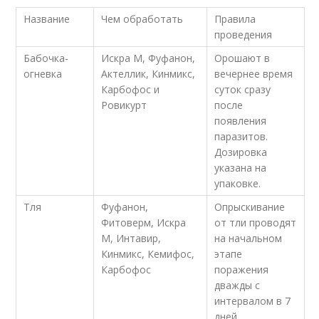
Название
Чем обработать
Правила
проведения
Бабочка-
Искра М, Фуфанон,
Орошают в
огневка
Актеллик, Кинмикс,
вечернее время
Карбофос и
суток сразу
Ровикурт
после
появления
паразитов.
Дозировка
указана на
упаковке.
Тля
Фуфанон,
Опрыскивание
Фитоверм, Искра
от тли проводят
М, Интавир,
на начальном
Кинмикс, Кемифос,
этапе
Карбофос
поражения
дважды с
интервалом в 7
дней.