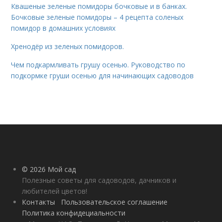
Квашеные зеленые помидоры бочковые и в банках.
Бочковые зеленые помидоры – 4 рецепта соленых
помидор в домашних условиях
Хренодёр из зеленых помидоров.
Чем подкармливать грушу осенью. Руководство по
подкормке груши осенью для начинающих садоводов
© 2026 Мой сад
Полезные советы для садоводов, дачников и
любителей цветов!
Контакты
Пользовательское соглашение
Политика конфидециальности