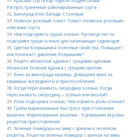
31.
Красные сорта картофеля позднеспелые.
Распространенные районированные сорта
32.
Виноград блэк балади. Столовые
33.
Новичок розовый томат. Томат «Новичок розовый»:
описание сорта
34.
Чем подкормить груши осенью. Руководство по
подкормке груши осенью для начинающих садоводов
35.
Цветки боярышника полезные свойства. Повышает
или понижает давление боярышник?
36.
Рецепт абхазской аджики с грецкими орехами.
Абхазская Зелёная Аджика с грецким орехом
37.
Вино из винограда кишмиш. Домашнее вино из
кишмиша: ингредиенты и приспособления
38.
Когда пересаживать смородину осенью. Когда
пересаживать смородину – осенью или весной?
39.
Розы подкормка осенью. Чем кормить розы осенью?
40.
Грибы маринованные быстрого приготовления
вешенки. Маринованные вешенки - 9 домашних вкусных
рецептов приготовления
41.
Зеленые помидоры на зиму с хреном и чесноком
рецепты. Рецепты зеленых помидор с хреном на зиму