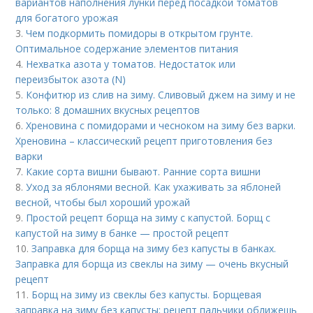
вариантов наполнения лунки перед посадкой томатов
для богатого урожая
3.
Чем подкормить помидоры в открытом грунте.
Оптимальное содержание элементов питания
4.
Нехватка азота у томатов. Недостаток или
переизбыток азота (N)
5.
Конфитюр из слив на зиму. Сливовый джем на зиму и не
только: 8 домашних вкусных рецептов
6.
Хреновина с помидорами и чесноком на зиму без варки.
Хреновина – классический рецепт приготовления без
варки
7.
Какие сорта вишни бывают. Ранние сорта вишни
8.
Уход за яблонями весной. Как ухаживать за яблоней
весной, чтобы был хороший урожай
9.
Простой рецепт борща на зиму с капустой. Борщ с
капустой на зиму в банке — простой рецепт
10.
Заправка для борща на зиму без капусты в банках.
Заправка для борща из свеклы на зиму — очень вкусный
рецепт
11.
Борщ на зиму из свеклы без капусты. Борщевая
заправка на зиму без капусты: рецепт пальчики оближешь