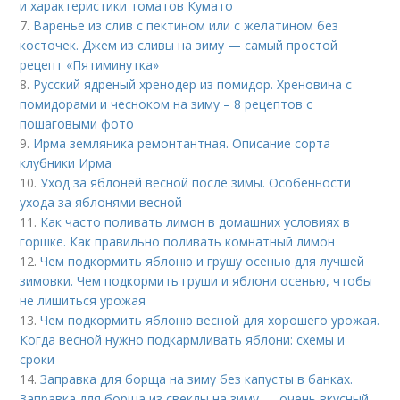
и характеристики томатов Кумато
7.
Варенье из слив с пектином или с желатином без
косточек. Джем из сливы на зиму — самый простой
рецепт «Пятиминутка»
8.
Русский ядреный хренодер из помидор. Хреновина с
помидорами и чесноком на зиму – 8 рецептов с
пошаговыми фото
9.
Ирма земляника ремонтантная. Описание сорта
клубники Ирма
10.
Уход за яблоней весной после зимы. Особенности
ухода за яблонями весной
11.
Как часто поливать лимон в домашних условиях в
горшке. Как правильно поливать комнатный лимон
12.
Чем подкормить яблоню и грушу осенью для лучшей
зимовки. Чем подкормить груши и яблони осенью, чтобы
не лишиться урожая
13.
Чем подкормить яблоню весной для хорошего урожая.
Когда весной нужно подкармливать яблони: схемы и
сроки
14.
Заправка для борща на зиму без капусты в банках.
Заправка для борща из свеклы на зиму — очень вкусный