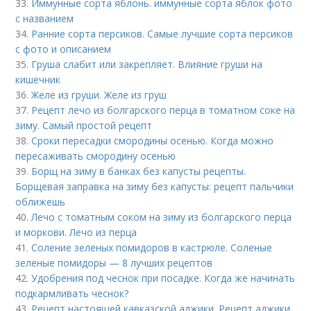
33.
Иммунные сорта яблонь. иммунные сорта яблок фото
с названием
34.
Ранние сорта персиков. Самые лучшие сорта персиков
с фото и описанием
35.
Груша слабит или закрепляет. Влияние груши на
кишечник
36.
Желе из груши. Желе из груш
37.
Рецепт лечо из болгарского перца в томатном соке на
зиму. Самый простой рецепт
38.
Сроки пересадки смородины осенью. Когда можно
пересаживать смородину осенью
39.
Борщ на зиму в банках без капусты рецепты.
Борщевая заправка на зиму без капусты: рецепт пальчики
оближешь
40.
Лечо с томатным соком на зиму из болгарского перца
и моркови. Лечо из перца
41.
Соление зеленых помидоров в кастрюле. Соленые
зеленые помидоры — 8 лучших рецептов
42.
Удобрения под чеснок при посадке. Когда же начинать
подкармливать чеснок?
43.
Рецепт настоящей кавказской аджики. Рецепт аджики