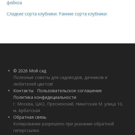
фейхоа
Сладкие сорта клубники. Ранние сорта клубники
© 2026 Мой сад
Полезные советы для садоводов, дачников и
любителей цветов!
Контакты
Пользовательское соглашение
Политика конфидециальности
г. Москва, ЦАО, Пресненский, Никитская М. улица 10,
м. Арбатская
Обратная связь
Копирование разрешено при указании обратной
гиперссылки.