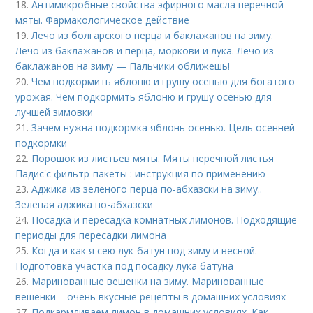
18.
Антимикробные свойства эфирного масла перечной
мяты. Фармакологическое действие
19.
Лечо из болгарского перца и баклажанов на зиму.
Лечо из баклажанов и перца, моркови и лука. Лечо из
баклажанов на зиму — Пальчики оближешь!
20.
Чем подкормить яблоню и грушу осенью для богатого
урожая. Чем подкормить яблоню и грушу осенью для
лучшей зимовки
21.
Зачем нужна подкормка яблонь осенью. Цель осенней
подкормки
22.
Порошок из листьев мяты. Мяты перечной листья
Падис'с фильтр-пакеты : инструкция по применению
23.
Аджика из зеленого перца по-абхазски на зиму..
Зеленая аджика по-абхазски
24.
Посадка и пересадка комнатных лимонов. Подходящие
периоды для пересадки лимона
25.
Когда и как я сею лук-батун под зиму и весной.
Подготовка участка под посадку лука батуна
26.
Маринованные вешенки на зиму. Маринованные
вешенки – очень вкусные рецепты в домашних условиях
27.
Подкармливаем лимон в домашних условиях. Как