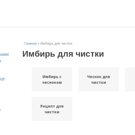
Главная
»
Имбирь для чистки
Имбирь для чистки
ными
х
Имбирь с
Чеснок для
це.
чесноком
чистки
Рецепт для
е
чистки