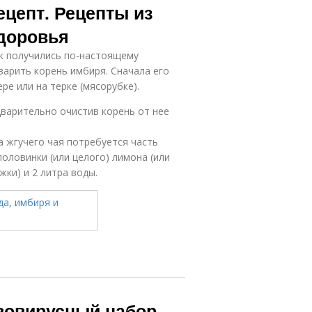
цепт. Рецепты из
здоровья
к получились по-настоящему
арить корень имбиря. Сначала его
е или на терке (мясорубке).
варительно очистив корень от нее
а жгучего чая потребуется часть
оловинки (или целого) лимона (или
жки) и 2 литра воды.
вовирусный набор.