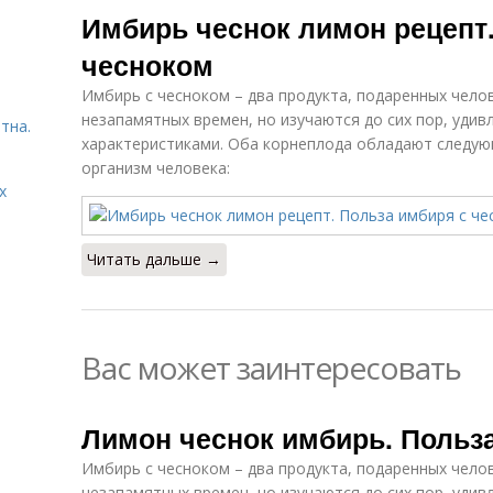
Имбирь чеснок лимон рецепт.
чесноком
Имбирь с чесноком – два продукта, подаренных челов
незапамятных времен, но изучаются до сих пор, удив
тна.
характеристиками. Оба корнеплода обладают следу
организм человека:
х
Читать дальше →
Вас может заинтересовать
Лимон чеснок имбирь. Польз
Имбирь с чесноком – два продукта, подаренных челов
незапамятных времен, но изучаются до сих пор, удив