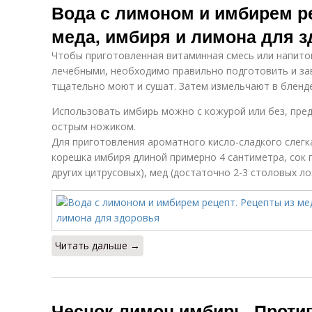
Вода с лимоном и имбирем ре
меда, имбиря и лимона для 
Чтобы приготовленная витаминная смесь или напито
лечебными, необходимо правильно подготовить и зав
тщательно моют и сушат. Затем измельчают в блендер
Использовать имбирь можно с кожурой или без, пред
острым ножиком.
Для приготовления ароматного кисло-сладкого слегк
корешка имбиря длиной примерно 4 сантиметра, сок п
других цитрусовых), мед (достаточно 2-3 столовых ло
Читать дальше →
Чеснок лимон имбирь. Проти