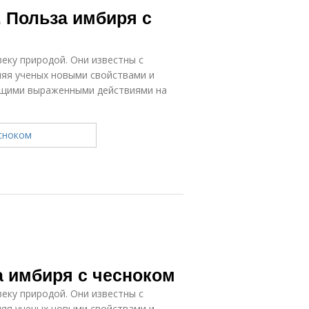
 Польза имбиря с
еку природой. Они известны с
ляя ученых новыми свойствами и
ющими выраженными действиями на
а имбиря с чесноком
еку природой. Они известны с
ляя ученых новыми свойствами и