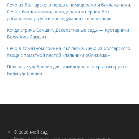
Лечо из болгарского перца с помидорами и баклажанами.
Лечо с баклажанами, помидорами и перцем без
добавления уксуса и последующей стерилизации
Когда стричь Самшит. Декоративные сады — Кустарники
Boxwoods Самшит
Лечо в томатном соке на 2 кг перца. Лечо из болгарского
перца с томатной пастой «пальчики оближешь»
Полезные удобрения для помидоров в открытом грунте.
Виды удобрений
© 2026 Мой сад
Полезные советы для садоводов, дачников и