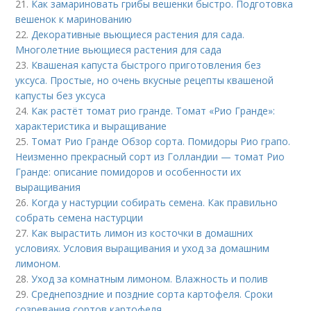
21.
Как замариновать грибы вешенки быстро. Подготовка
вешенок к маринованию
22.
Декоративные вьющиеся растения для сада.
Многолетние вьющиеся растения для сада
23.
Квашеная капуста быстрого приготовления без
уксуса. Простые, но очень вкусные рецепты квашеной
капусты без уксуса
24.
Как растёт томат рио гранде. Томат «Рио Гранде»:
характеристика и выращивание
25.
Томат Рио Гранде Обзор сорта. Помидоры Рио грапо.
Неизменно прекрасный сорт из Голландии — томат Рио
Гранде: описание помидоров и особенности их
выращивания
26.
Когда у настурции собирать семена. Как правильно
собрать семена настурции
27.
Как вырастить лимон из косточки в домашних
условиях. Условия выращивания и уход за домашним
лимоном.
28.
Уход за комнатным лимоном. Влажность и полив
29.
Среднепоздние и поздние сорта картофеля. Сроки
созревания сортов картофеля