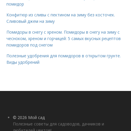
помидор
Конфитюр из сливы с пектином на зиму без косточек.
Сливовый джем на зиму
Помидоры в снегу с хреном. Помидоры в снегу на зиму с
чесноком, хреном и горчицей: 5 самых вкусных рецептов
помидоров под снегом
Полезные удобрения для помидоров в открытом грунте.
Виды удобрений
© 2026 Мой сад
Полезные советы для садоводов, дачников и
любителей цветов!