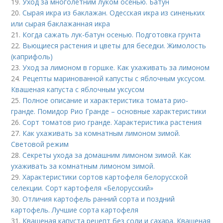
19.
Уход за многолетним луком осенью. Батун
20.
Сырая икра из баклажан. Одесская икра из синеньких
или сырая баклажанная икра
21.
Когда сажать лук-батун осенью. Подготовка грунта
22.
Вьющиеся растения и цветы для беседки. Жимолость
(каприфоль)
23.
Уход за лимоном в горшке. Как ухаживать за лимоном
24.
Рецепты маринованной капусты с яблочным уксусом.
Квашеная капуста с яблочным уксусом
25.
Полное описание и характеристика томата рио-
гранде. Помидор Рио Гранде – основные характеристики
26.
Сорт томатов рио гранде. Характеристика растения
27.
Как ухаживать за комнатным лимоном зимой.
Световой режим
28.
Секреты ухода за домашним лимоном зимой. Как
ухаживать за комнатным лимоном зимой.
29.
Характеристики сортов картофеля белорусской
селекции. Сорт картофеля «Белорусский»
30.
Отличия картофель ранний сорта и поздний
картофель. Лучшие сорта картофеля
31.
Квашеная капуста рецепт без соли и сахара. Квашеная