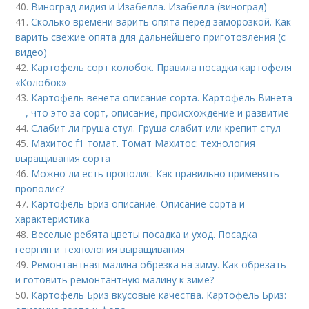
40.
Виноград лидия и Изабелла. Изабелла (виноград)
41.
Сколько времени варить опята перед заморозкой. Как
варить свежие опята для дальнейшего приготовления (с
видео)
42.
Картофель сорт колобок. Правила посадки картофеля
«Колобок»
43.
Картофель венета описание сорта. Картофель Винета
—, что это за сорт, описание, происхождение и развитие
44.
Слабит ли груша стул. Груша слабит или крепит стул
45.
Махитос f1 томат. Томат Махитос: технология
выращивания сорта
46.
Можно ли есть прополис. Как правильно применять
прополис?
47.
Картофель Бриз описание. Описание сорта и
характеристика
48.
Веселые ребята цветы посадка и уход. Посадка
георгин и технология выращивания
49.
Ремонтантная малина обрезка на зиму. Как обрезать
и готовить ремонтантную малину к зиме?
50.
Картофель Бриз вкусовые качества. Картофель Бриз: