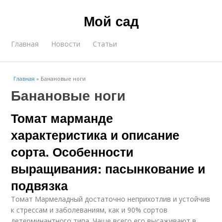
Мой сад
Главная
Новости
Статьи
Главная
»
Банановые ноги
Банановые ноги
Томат марманде
характеристика и описание
сорта. Особенности
выращивания: пасынкование и
подвязка
Томат Мармеладный достаточно неприхотлив и устойчив
к стрессам и заболеваниям, как и 90% сортов
детерминантного типа. Чаще всего его высаживают в