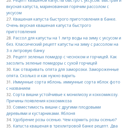
26.
Рецепт квашеной капусты быстро с уксусом. Быстрая и
вкусная капуста, маринованная горячим рассолом с
уксусом
27.
Квашеная капуста быстрого приготовления в банке.
Очень вкусная квашеная капуста быстрого
приготовления
28.
Рассол для капусты на 1 литр воды на зиму с уксусом и
без. Классический рецепт капусты на зиму с рассолом на
3-х литровую банку
29.
Рецепт зеленых помидор с чесноком и горчицей. Как
засолить зеленые помидоры с сухой горчицей
30.
Как отваривать опята для заморозки. Замороженные
опята. Сколько и как нужно варить
31.
Иммунные сорта яблонь. иммунные сорта яблок фото
с названием
32.
Сорта вишни устойчивые к монилиозу и коккомикозу.
Причины появления коккомикоза
33.
Совместимость вишни с другими плодовыми
деревьями и кустарниками. Яблоня
34.
Удобрение розы осенью. Чем кормить розы осенью?
35.
Капуста квашеная в трехлитровой банке рецепт. Два