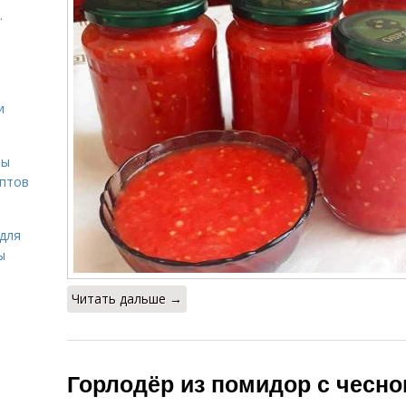
.
и
вы
ептов
для
ы
Читать дальше →
Горлодёр из помидор с чесно