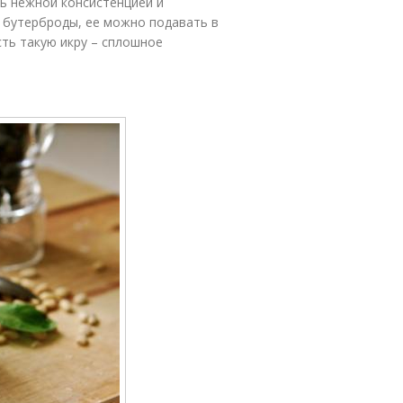
нь нежной консистенцией и
 бутерброды, ее можно подавать в
сть такую икру – сплошное