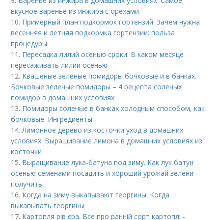
9.
Варенье из инжира в домашних условиях. Самое
вкусное варенье из инжира с орехами
10.
Примерный план подкормок гортензий. Зачем нужна
весенняя и летняя подкормка гортензии: польза
процедуры
11.
Пересадка лилий осенью сроки. В каком месяце
пересаживать лилии осенью
12.
Квашеные зеленые помидоры бочковые и в банках.
Бочковые зеленые помидоры – 4 рецепта соленых
помидор в домашних условиях
13.
Помидоры соленые в банках холодным способом, как
бочковые. Ингредиенты
14.
Лимонное дерево из косточки уход в домашних
условиях. Выращивание лимона в домашних условиях из
косточки
15.
Выращивание лука-батуна под зиму. Как лук батун
осенью семенами посадить и хороший урожай зелени
получить
16.
Когда на зиму выкапывают георгины. Когда
выкапывать георгины
17.
Картопля рів єра. Все про ранній сорт картоплі -