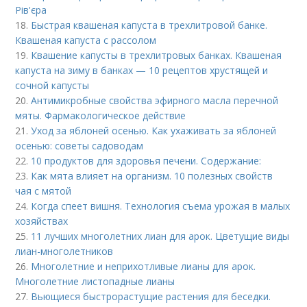
Рів'єра
18.
Быстрая квашеная капуста в трехлитровой банке.
Квашеная капуста с рассолом
19.
Квашение капусты в трехлитровых банках. Квашеная
капуста на зиму в банках — 10 рецептов хрустящей и
сочной капусты
20.
Антимикробные свойства эфирного масла перечной
мяты. Фармакологическое действие
21.
Уход за яблоней осенью. Как ухаживать за яблоней
осенью: советы садоводам
22.
10 продуктов для здоровья печени. Содержание:
23.
Как мята влияет на организм. 10 полезных свойств
чая с мятой
24.
Когда спеет вишня. Технология съема урожая в малых
хозяйствах
25.
11 лучших многолетних лиан для арок. Цветущие виды
лиан-многолетников
26.
Многолетние и неприхотливые лианы для арок.
Многолетние листопадные лианы
27.
Вьющиеся быстрорастущие растения для беседки.