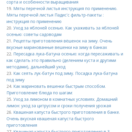
сорта и особенности выращивания
19.
Мяты перечной листья инструкция по применению.
Мяты перечной листья Падис'с фильтр-пакеты :
инструкция по применению
20.
Уход за яблоней осенью. Как ухаживать за яблоней
осенью: советы садоводам
21.
Рецепты приготовления вёшенок на зиму. Очень
вкусные маринованные вешенки на зиму в банках
22.
Пересадка лука-батуна осенью: когда пересаживать и
как сделать это правильно (делением куста и другими
методами), дальнейший уход
23.
Как сеять лук-батун под зиму. Посадка лука-батуна
под зиму
24.
Как мариновать вешенки быстрым способом.
Приготовление блюда по шагам:
25.
Уход за лимоном в комнатных условиях. Домашний
лимон: уход за цитрусом и сроки получения урожая
26.
Квашеная капуста быстрого приготовления в банке.
Очень вкусная квашеная капуста быстрого
приготовления
27.
Квашеная капуста быстрого приготовления в 3