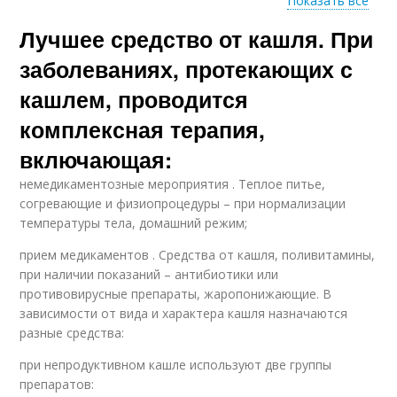
Показать все
Лучшее средство от кашля. При
Средства от кашля
Лекарство от кашля
заболеваниях, протекающих с
кашлем, проводится
комплексная терапия,
включающая:
немедикаментозные мероприятия . Теплое питье,
согревающие и физиопроцедуры – при нормализации
температуры тела, домашний режим;
прием медикаментов . Средства от кашля, поливитамины,
при наличии показаний – антибиотики или
противовирусные препараты, жаропонижающие. В
зависимости от вида и характера кашля назначаются
разные средства:
при непродуктивном кашле используют две группы
препаратов: