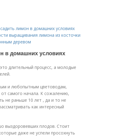
осадить лимон в домашних условиях
ости выращивания лимона из косточки
монным деревом
н в домашних условиях
это длительный процесс, а молодые
телей.
вым и любопытным цветоводам,
от самого начала. К сожалению,
ь не раньше 10 лет , да и то не
рассматривать как интересный
шо выздоровевших плодов. Стоит
которые даже не успели просохнуть