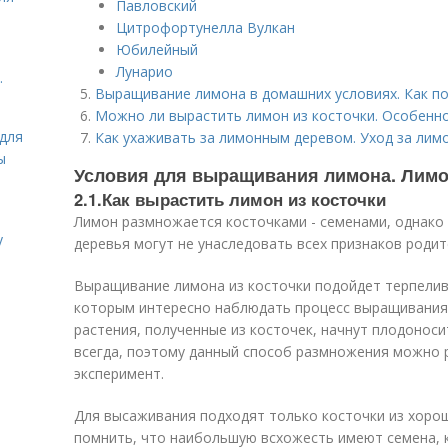
Павловский
Цитрофортунелла Вулкан
Юбилейный
Лунарио
.
Выращивание лимона в домашних условиях. Как п
Можно ли вырастить лимон из косточки. Особенн
для
Как ухаживать за лимонным деревом. Уход за ли
ы
Условия для выращивания лимона. Лимо
2.1.Как вырастить лимон из косточки
Лимон размножается косточками - семенами, однако 
у
деревья могут не унаследовать всех признаков роди
Выращивание лимона из косточки подойдет терпели
которым интересно наблюдать процесс выращивания 
растения, полученные из косточек, начнут плодоносит
всегда, поэтому данный способ размножения можно 
эксперимент.
Для высаживания подходят только косточки из хоро
помнить, что наибольшую всхожесть имеют семена, 