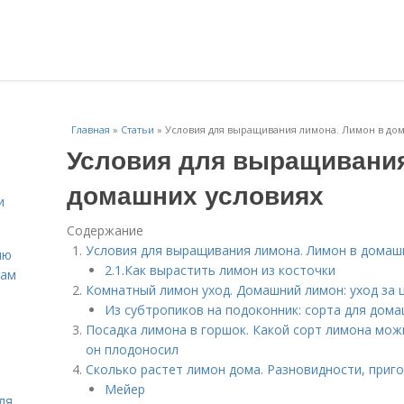
Главная
»
Статьи
»
Условия для выращивания лимона. Лимон в до
Условия для выращивания
домашних условиях
и
Содержание
Условия для выращивания лимона. Лимон в домаш
ню
2.1.Как вырастить лимон из косточки
нам
Комнатный лимон уход. Домашний лимон: уход за 
Из субтропиков на подоконник: сорта для дом
Посадка лимона в горшок. Какой сорт лимона мож
он плодоносил
Сколько растет лимон дома. Разновидности, при
Мейер
ля