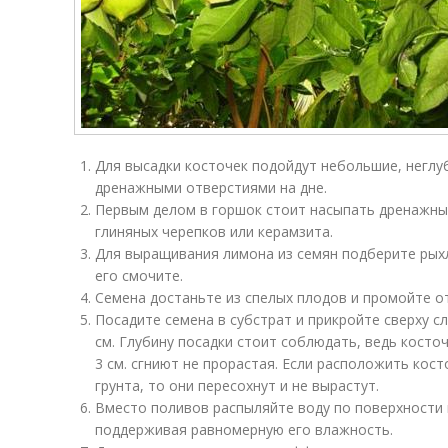
Для высадки косточек подойдут небольшие, неглу
дренажными отверстиями на дне.
Первым делом в горшок стоит насыпать дренажный
глиняных черепков или керамзита.
Для выращивания лимона из семян подберите рых
его смочите.
Семена достаньте из спелых плодов и промойте от
Посадите семена в субстрат и прикройте сверху с
см. Глубину посадки стоит соблюдать, ведь косто
3 см. сгниют не прорастая. Если расположить кос
грунта, то они пересохнут и не вырастут.
Вместо поливов распыляйте воду по поверхности 
поддерживая равномерную его влажность.