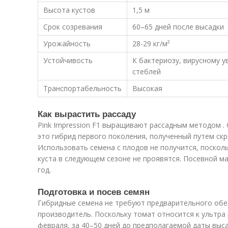
Высота кустов
1,5 м
Срок созревания
60–65 дней после высадки
Урожайность
28-29 кг/м²
Устойчивость
К бактериозу, вирусному у
стеблей
Транспортабельность
Высокая
Как вырастить рассаду
Pink Impression F1 выращивают рассадным методом . 
это гибрид первого поколения, полученный путем ск
Использовать семена с плодов не получится, поскол
куста в следующем сезоне не проявятся. Посевной м
год.
Подготовка и посев семян
Гибридные семена не требуют предварительного обе
производитель. Поскольку томат относится к ультра 
февраля, за 40–50 дней до предполагаемой даты выса