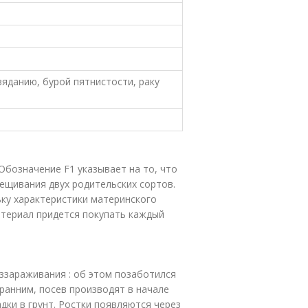
вяданию, бурой пятнистости, раку
Обозначение F1 указывает на то, что
рещивания двух родительских сортов.
ьку характеристики материнского
атериал придется покупать каждый
ззараживания : об этом позаботился
ранним, посев производят в начале
дки в грунт. Ростки появляются через