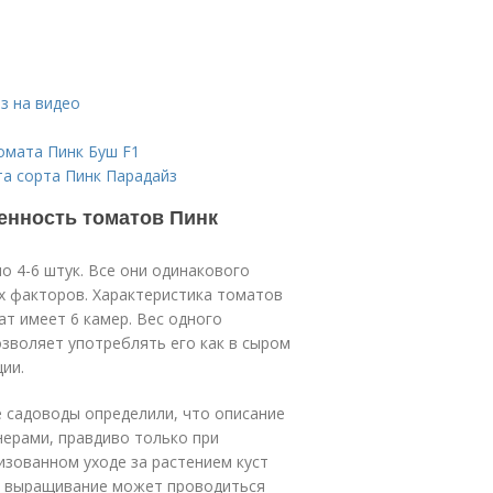
з на видео
омата Пинк Буш F1
та сорта Пинк Парадайз
енность томатов Пинк
о 4-6 штук. Все они одинакового
х факторов. Характеристика томатов
ат имеет 6 камер. Вес одного
позволяет употреблять его как в сыром
ии.
 садоводы определили, что описание
нерами, правдиво только при
изованном уходе за растением куст
е, выращивание может проводиться