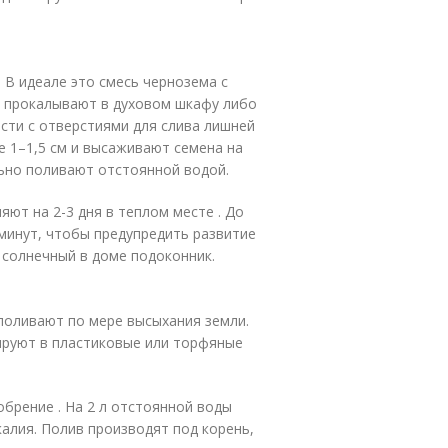
. В идеале это смесь чернозема с
у прокалывают в духовом шкафу либо
сти с отверстиями для слива лишней
е 1–1,5 см и высаживают семена на
льно поливают отстоянной водой.
ют на 2-3 дня в теплом месте . До
минут, чтобы предупредить развитие
 солнечный в доме подоконник.
 поливают по мере высыхания земли.
ируют в пластиковые или торфяные
обрение . На 2 л отстоянной воды
 калия. Полив производят под корень,