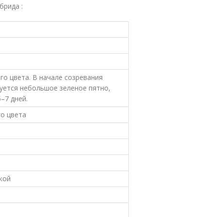
брида :
го цвета. В начале созревания
уется небольшое зеленое пятно,
–7 дней.
го цвета
кой