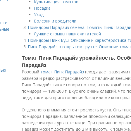
Культивация томатов
Посадка
Уход
Болезни и вредители
нте.
Помидоры Парадайз семена. Томаты Пинк Парадай
льные
Лучшие отзывы наших читателей
Помидоры Пинк Буш. Описание и характеристика т
Пинк Парадайз в открытом грунте. Описание тома
Томат Пинк Парадайз урожайность. Особ
Парадайз
нью
Розовый
томат Пинк Парадайз
плоды дает завязями п
размера и редко растрескиваются от влияния внешни
Пинк Парадайз также говорит о том, что каждый том
помидора — 180-200 г. Вкус его очень сладкий, что 
виде, так и для приготовления блюд или же консервац
Отдельного внимания стоит рослость куста. Опытные
помидора Парадайз, заявленное японскими селекцио
разведении культуры в теплице. При правильно орган
Парадиз может достигать до 2 м в высоту. К тому ж