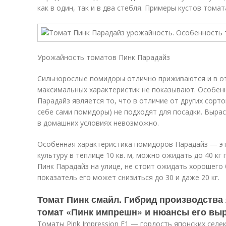
как в один, так и в два стебля. Примеры кустов тома
Урожайность томатов Пинк Парадайз
Сильнорослые помидоры отлично приживаются и в от
максимальных характеристик не показывают. Особен
Парадайз является то, что в отличие от других сорто
себе сами помидоры) не подходят для посадки. Вырас
в домашних условиях невозможно.
Особенная характеристика помидоров Парадайз — эт
культуру в теплице 10 кв. м, можно ожидать до 40 кг
Пинк Парадайз на улице, не стоит ожидать хорошего
показатель его может снизиться до 30 и даже 20 кг.
Томат Пинк смайл. Гибрид производства
томат «Пинк импрешн» и нюансы его вы
Томаты Pink Impression F1 — гордость японских селе