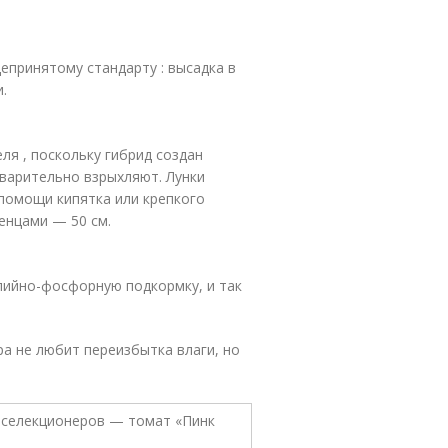
принятому стандарту : высадка в
.
ля , поскольку гибрид создан
дварительно взрыхляют. Лунки
помощи кипятка или крепкого
енцами — 50 см.
лийно-фосфорную подкормку, и так
ра не любит переизбытка влаги, но