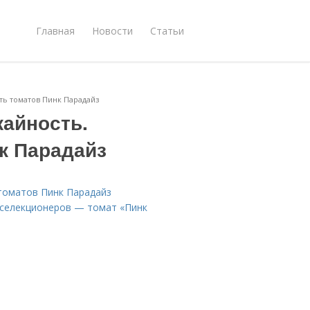
Главная
Новости
Статьи
ть томатов Пинк Парадайз
жайность.
к Парадайз
томатов Пинк Парадайз
 селекционеров — томат «Пинк