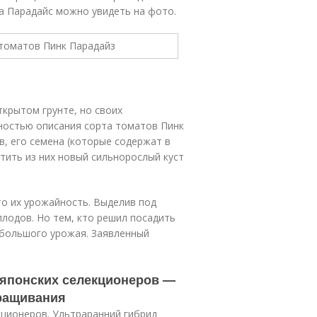
та Парадайс можно увидеть на фото.
крытом грунте, но своих
ностью описания сорта томатов Пинк
в, его семена (которые содержат в
тить из них новый сильнорослый куст
о их урожайность. Выделив под
 плодов. Но тем, кто решил посадить
 большого урожая. Заявленный
 японских селекционеров —
ращивания
кционеров. Ультраранний гибрид