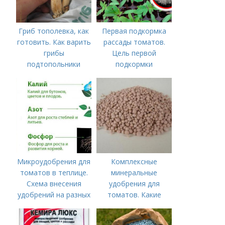
Гриб тополевка, как
Первая подкормка
готовить. Как варить
рассады томатов.
грибы
Цель первой
подтопольники
подкормки
Микроудобрения для
Комплексные
томатов в теплице.
минеральные
Схема внесения
удобрения для
удобрений на разных
томатов. Какие
этапах развития
средства
помидоров
используются для