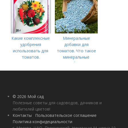
культуры
Какие комплексные
Минеральные
удобрения
добавки для
использовать для
томатов. Что такое
томатов.
минеральные
Традиционные
удобрения
комплексные
удобрения для
помидор
© 2026 Мой сад
Полезные советы для садоводов, дачников и
любителей цветов!
Контакты
Пользовательское соглашение
Политика конфидециальности
г. Москва, ЦАО, Пресненский, Никитская М. улица 10,