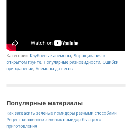
Категории:
Клубневые анемоны
,
Выращивания в
открытом грунте
,
Популярные разновидности
,
Ошибки
при хранении
,
Анемоны до весны
Популярные материалы
Как заквасить зелёные помидоры разными способами.
Рецепт квашенных зеленых помидор быстрого
приготовления