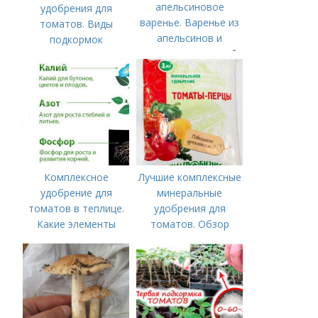
апельсиновое
удобрения для
варенье. Варенье из
томатов. Виды
апельсинов и
подкормок
лимонов с кожурой
— подробный
пошаговый рецепт
Комплексное
Лучшие комплексные
удобрение для
минеральные
томатов в теплице.
удобрения для
Какие элементы
томатов. Обзор
нужны томатам,
лучших минеральных
особенности их
удобрений для
внесения
томатов: правила
внесения в почву