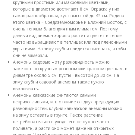
крупными простыми или махровыми цветками,
которые в диаметре достигают 8 см. Окраска у них
самая разнообразная, куст высотой до 45 см. Родина
этого цветка – Средиземноморье и Ближний Восток, с
очень теплым благоприятным климатом. Поэтому
данный вид анемон хорошо растет и цветет в тепле.
Часто их выращивают в теплицах или под пленочными
укрытиями. На зиму клубни придется выкопать, чтобы
они не замерзли.
Анемоны садовые – эту разновидность можно
заметить по крупным розовым или красным цветкам, в
диаметре около 5 см. Кусты - высотой до 30 см. На
зиму клубни садовой анемоны также нужно
выкапывать.
Анемоны кавказские считаются самыми
неприхотливыми, и, в отличие от двух предыдущих
разновидностей, клубни кавказской анемоны можно
на зиму оставить в грунте. Также растение
нетребовательно в уходе: его не нужно часто
поливать, а расти оно может даже на открытых
участках. У этой разновидности анемоны нежные