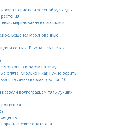
е и характеристики зеленой культуры
и растения
шенки, маринованные с маслом и
шенок. Вешенки маринованные
щая и сочная. Вкусная квашеная
а
 с морковью и луком на зиму
ые опята. Сколько и как нужно варить
вка с тысячью вариантов. Топ-10
ы назвали волгоградцам пять лучших
спрощаться
ю?
 рецепты
к варить свежие опята для