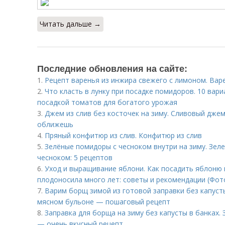
Читать дальше →
Последние обновления на сайте:
1.
Рецепт варенья из инжира свежего с лимоном. Вар
2.
Что класть в лунку при посадке помидоров. 10 вар
посадкой томатов для богатого урожая
3.
Джем из слив без косточек на зиму. Сливовый дже
оближешь
4.
Пряный конфитюр из слив. Конфитюр из слив
5.
Зелёные помидоры с чесноком внутри на зиму. Зе
чесноком: 5 рецептов
6.
Уход и выращивание яблони. Как посадить яблоню 
плодоносила много лет: советы и рекомендации (Фо
7.
Варим борщ зимой из готовой заправки без капуст
мясном бульоне — пошаговый рецепт
8.
Заправка для борща на зиму без капусты в банках. 
— очень вкусный рецепт