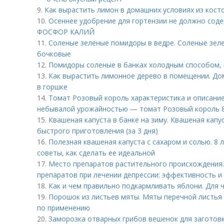
9.
Как вырастить лимон в домашних условиях из кост
10.
Осеннее удобрение для гортензии не должно со
ФОСФОР КАЛИЙ
11.
Соленые зеленые помидоры в ведре. Соленые зеле
бочковые
12.
Помидоры соленые в банках холодным способом, 
13.
Как вырастить лимонное дерево в помещении. До
в горшке
14.
Томат Розовый король характеристика и описание
небывалой урожайностью — томат Розовый король 8
15.
Квашеная капуста в банке на зиму. Квашеная капу
быстрого приготовления (за 3 дня)
16.
Полезная квашеная капуста с сахаром и солью. 8 
советы, как сделать ее идеальной
17.
Место препаратов растительного происхождения.
препаратов при лечении депрессии: эффективность и
18.
Как и чем правильно подкармливать яблони. Для ч
19.
Порошок из листьев мяты. Мяты перечной листья 
по применению
20.
Заморозка отварных грибов вешенок для заготовк