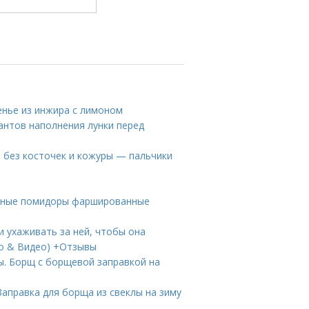
енье из инжира с лимоном
иантов наполнения лунки перед
м без косточек и кожуры — пальчики
леные помидоры фаршированные
и ухаживать за ней, чтобы она
то & Видео) +Отзывы
ы. Борщ с борщевой заправкой на
Заправка для борща из свеклы на зиму