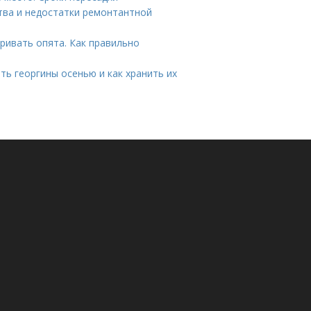
тва и недостатки ремонтантной
ривать опята. Как правильно
ть георгины осенью и как хранить их