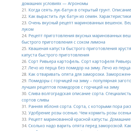
домашних условиях — Агрономы
21.
Когда сеять лук-батун в открытый грунт. Описани
22.
Как вырастить лук батун из семян. Характеристик
23.
Очень вкусный рецепт маринованных вешенок. Ве
луком
24.
Рецепт приготовления вкусных маринованных ве
быстрого приготовления с соком лимона
25.
Квашеная капуста быстрого приготовления хрустя
капуста быстрого приготовления
26.
Сорт Ривьера картофель. Сорт картофеля Ривьер
27.
Лечо из перца без помидор на зиму. Лечо из перца
28.
Как отваривать опята для заморозки. Замороженн
29.
Помидоры с горчицей на зиму – популярная загото
лучших рецептов помидоров с горчицей на зиму
30.
Слива волгоградская описание сорта. Специалист
сортов сливы
31.
Ранняя яблоня сорта. Сорта, с которыми пора ра
32.
Удобрение розы осенью. Чем кормить розы осень
33.
Рецепт маринованной красной капусты. Домашние
34.
Сколько надо варить опята перед заморозкой. Ка