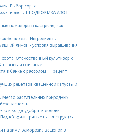
очки. Выбор сорта
держать азот. 1 ПОДКОРМКА АЗОТ
ные помидоры в кастрюле, как
как бочковые. Ингредиенты
машний лимон - условия выращивания
 сорта. Отечественный культивар с
: отзывы и описание
ста в банке с рассолом — рецепт
лучших рецептов квашенной капусты и
. Место растительных природных
 безопасность
его и когда удобрять яблони
Падис'с фильтр-пакеты : инструкция
и на зиму. Заморозка вешенок в