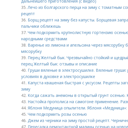
дальнейшего приготовления (с видео)
35.
Лечо из болгарского перца на зиму с томатным с
рецепт
36.
Борщ рецепт на зиму без капусты. Борщевая запра
пальчики оближешь
37.
Чем подкормить крупнолистную гортензию осенью
народными средствами
38.
Варенье из лимона и апельсина через мясорубку б
мясорубку
39.
Перец Желтый бык. Чрезвычайно стойкий и щедры
перец Желтый бык: отзывы и описание
40.
Груши вяленые в электросушилке. Вяленые груши:
условиях в духовке и электросушилке
41.
Капуста квашеная быстрая с уксусом. Рецепты заг
зиму
42.
Когда сажать анемоны в открытый грунт осенью. 
43.
Настойка прополиса на самогоне применение. Ра
44.
Яблоня Медуница опылители. Яблоня «Медуница»: 
45.
Чем подкормить розы осенью
46.
Джем из черники на зиму простой рецепт. Чернич
47.
Пересадка ремонтантной малины осенью на новое