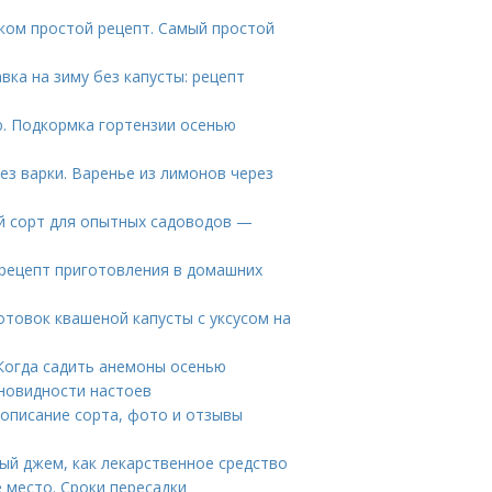
оком простой рецепт. Самый простой
вка на зиму без капусты: рецепт
. Подкормка гортензии осенью
ез варки. Варенье из лимонов через
й сорт для опытных садоводов —
 рецепт приготовления в домашних
отовок квашеной капусты с уксусом на
Когда садить анемоны осенью
зновидности настоев
описание сорта, фото и отзывы
ный джем, как лекарственное средство
 место. Сроки пересадки