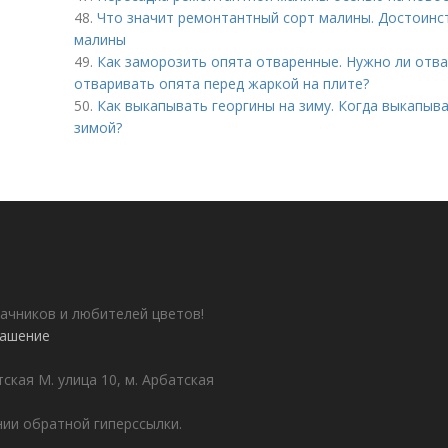
48.
Что значит ремонтантный сорт малины. Достоинс
малины
49.
Как заморозить опята отваренные. Нужно ли отва
отваривать опята перед жаркой на плите?
50.
Как выкапывать георгины на зиму. Когда выкапыва
зимой?
ачников и любителей цветов!
лашение
ская М. улица 10, м. Арбатская
ии обратной гиперссылки.