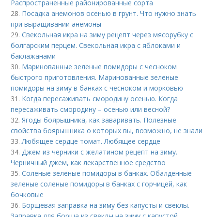
Распространенные районированные сорта
28.
Посадка анемонов осенью в грунт. Что нужно знать
при выращивании анемоны
29.
Свекольная икра на зиму рецепт через мясорубку с
болгарским перцем. Свекольная икра с яблоками и
баклажанами
30.
Маринованные зеленые помидоры с чесноком
быстрого приготовления. Маринованные зеленые
помидоры на зиму в банках с чесноком и морковью
31.
Когда пересаживать смородину осенью. Когда
пересаживать смородину – осенью или весной?
32.
Ягоды боярышника, как заваривать. Полезные
свойства боярышника о которых вы, возможно, не знали
33.
Любящее сердце томат. Любящее сердце
34.
Джем из черники с желатином рецепт на зиму.
Черничный джем, как лекарственное средство
35.
Соленые зеленые помидоры в банках. Обалденные
зеленые соленые помидоры в банках с горчицей, как
бочковые
36.
Борщевая заправка на зиму без капусты и свеклы.
Заправка для борща из свеклы на зиму с капустой