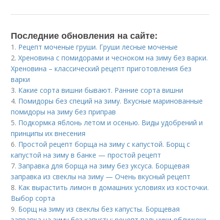
Последние обновления на сайте:
1.
Рецепт моченые груши. Груши лесные моченые
2.
Хреновина с помидорами и чесноком на зиму без варки.
Хреновина – классический рецепт приготовления без
варки
3.
Какие сорта вишни бывают. Ранние сорта вишни
4.
Помидоры без специй на зиму. Вкусные маринованные
помидоры на зиму без приправ
5.
Подкормка яблонь летом и осенью. Виды удобрений и
принципы их внесения
6.
Простой рецепт борща на зиму с капустой. Борщ с
капустой на зиму в банке — простой рецепт
7.
Заправка для борща на зиму без уксуса. Борщевая
заправка из свеклы на зиму — Очень вкусный рецепт
8.
Как вырастить лимон в домашних условиях из косточки.
Выбор сорта
9.
Борщ на зиму из свеклы без капусты. Борщевая
заправка на зиму без капусты: рецепт пальчики оближешь