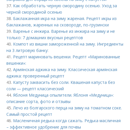
37.
Как обработать черную смородину осенью. Уход за
черной смородиной осенью
38.
Баклажанная икра на зиму жареная. Рецепт икры из
баклажанов, жаренных на сковороде, по-грузински
39.
Варенье с инжира. Варенье из инжира на зиму и не
только: 7 домашних вкусных рецептов
40.
Компот из вишни замороженной на зиму. Ингредиенты
на 3 литровую банку:
41.
Рецепт мариновать вешенки. Рецепт «Маринованные
вешенки»:
42.
Армянская аджика на зиму. Классическая армянская
аджика: проверенный рецепт
43.
Капусту заквасить без соли. Квашеная капуста без
соли — рецепт классический
44.
Яблоня Медуница опылители. Яблоня «Медуница»:
описание сорта, фото и отзывы
45.
Лечо из болгарского перца на зиму на томатном соке.
Самый простой рецепт
46.
Масленичная редька когда сажать. Редька масличная
– эффективное удобрение для почвы