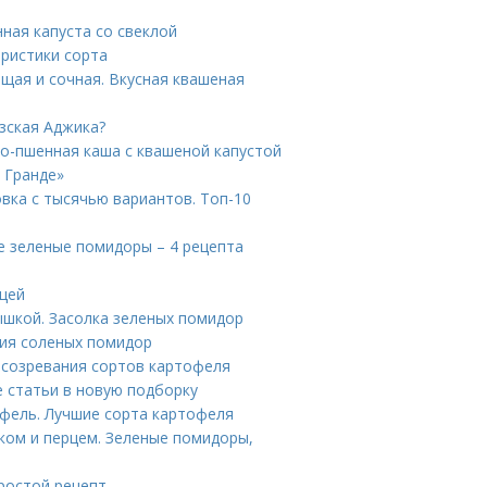
ная капуста со свеклой
ристики сорта
щая и сочная. Вкусная квашеная
зская Аджика?
о-пшенная каша с квашеной капустой
 Гранде»
вка с тысячью вариантов. Топ-10
е зеленые помидоры – 4 рецепта
ицей
ышкой. Засолка зеленых помидор
ния соленых помидор
 созревания сортов картофеля
 статьи в новую подборку
офель. Лучшие сорта картофеля
ом и перцем. Зеленые помидоры,
ростой рецепт