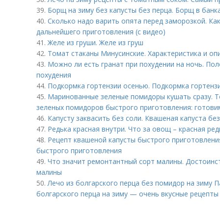
39.
Борщ на зиму без капусты без перца. Борщ в банка
40.
Сколько надо варить опята перед заморозкой. Ка
дальнейшего приготовления (с видео)
41.
Желе из груши. Желе из груш
42.
Томат стаканы Минусинские. Характеристика и оп
43.
Можно ли есть гранат при похудении на ночь. Пол
похудения
44.
Подкормка гортензии осенью. Подкормка гортенз
45.
Маринованные зеленые помидоры кушать сразу. Т
зеленых помидоров быстрого приготовления: готови
46.
Капусту заквасить без соли. Квашеная капуста бе
47.
Редька красная внутри. Что за овощ – красная ред
48.
Рецепт квашеной капусты быстрого приготовления
быстрого приготовления
49.
Что значит ремонтантный сорт малины. Достоинс
малины
50.
Лечо из болгарского перца без помидор на зиму 
болгарского перца на зиму — очень вкусные рецепт