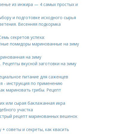
ренье из инжира — 4 самых простых и
ыбору и подготовке исходного сырья
ветения. Весенняя подкормка
Семь секретов успеха:
лёные помидоры маринованные на зиму
аринованная на зиму
. Рецепты вкусной заготовки на зиму
ециальное питание для саженцев
я - инструкция по применению
Как мариновать грибы. Рецепт
ких или сырая баклажанная икра
дебного участка
ыстрый рецепт маринованных вешенок
у + советы и секреты, как квасить