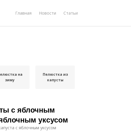
Главная
Новости
Статьи
елюстка на
Пелюстка из
зиму
капусты
сты с яблочным
 яблочным уксусом
капуста с яблочным уксусом