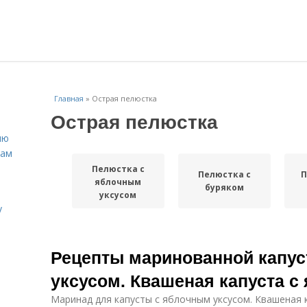
Главная
»
Острая пелюстка
Острая пелюстка
ню
нам
Пелюстка с
Пелюстка с
П
яблочным
буряком
уксусом
у
Рецепты маринованной капу
уксусом. Квашеная капуста с
Маринад для капусты с яблочным уксусом. Квашеная 
.