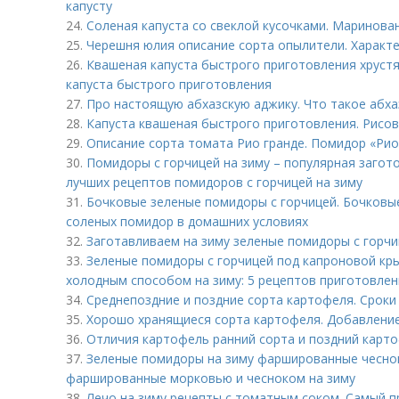
капусту
24.
Соленая капуста со свеклой кусочками. Маринован
25.
Черешня юлия описание сорта опылители. Характе
26.
Квашеная капуста быстрого приготовления хрустя
капуста быстрого приготовления
27.
Про настоящую абхазскую аджику. Что такое абха
28.
Капуста квашеная быстрого приготовления. Рисов
29.
Описание сорта томата Рио гранде. Помидор «Рио
30.
Помидоры с горчицей на зиму – популярная загото
лучших рецептов помидоров с горчицей на зиму
31.
Бочковые зеленые помидоры с горчицей. Бочковы
соленых помидор в домашних условиях
32.
Заготавливаем на зиму зеленые помидоры с горч
33.
Зеленые помидоры с горчицей под капроновой кр
холодным способом на зиму: 5 рецептов приготовле
34.
Среднепоздние и поздние сорта картофеля. Сроки
35.
Хорошо хранящиеся сорта картофеля. Добавление
36.
Отличия картофель ранний сорта и поздний карт
37.
Зеленые помидоры на зиму фаршированные чеснок
фаршированные морковью и чесноком на зиму
38.
Лечо на зиму рецепты с томатным соком. Самый п