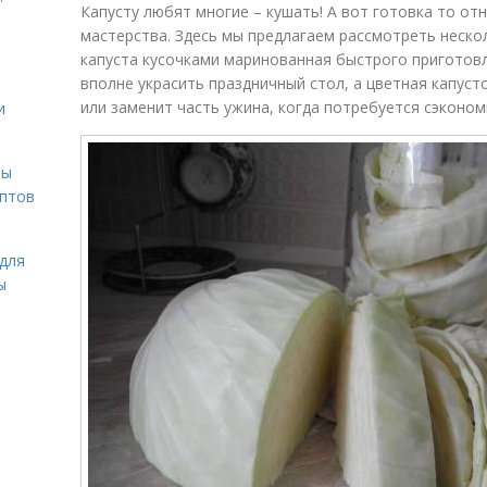
Капусту любят многие – кушать! А вот готовка то от
мастерства. Здесь мы предлагаем рассмотреть неско
капуста кусочками маринованная быстрого приготов
вполне украсить праздничный стол, а цветная капуст
или заменит часть ужина, когда потребуется сэконом
и
вы
ептов
для
ы