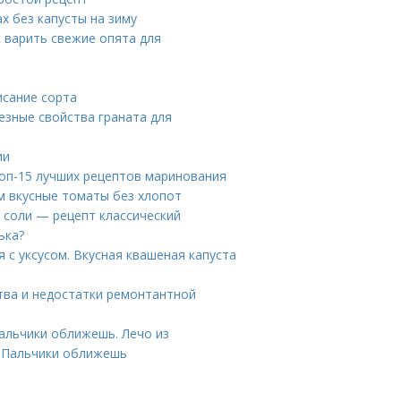
х без капусты на зиму
к варить свежие опята для
исание сорта
езные свойства граната для
ии
оп-15 лучших рецептов маринования
м вкусные томаты без хлопот
з соли — рецепт классический
ька?
 с уксусом. Вкусная квашеная капуста
тва и недостатки ремонтантной
Пальчики оближешь. Лечо из
ы Пальчики оближешь