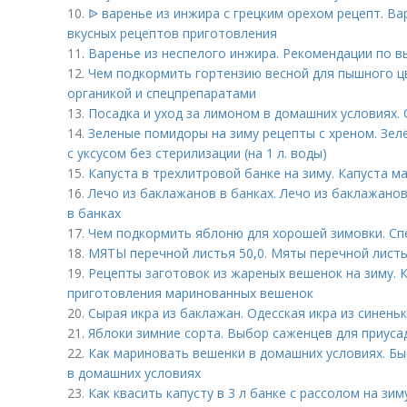
10.
ᐉ варенье из инжира с грецким орехом рецепт. Ва
вкусных рецептов приготовления
11.
Варенье из неспелого инжира. Рекомендации по в
12.
Чем подкормить гортензию весной для пышного ц
органикой и спецпрепаратами
13.
Посадка и уход за лимоном в домашних условиях. 
14.
Зеленые помидоры на зиму рецепты с хреном. Зе
с уксусом без стерилизации (на 1 л. воды)
15.
Капуста в трехлитровой банке на зиму. Капуста м
16.
Лечо из баклажанов в банках. Лечо из баклажанов
в банках
17.
Чем подкормить яблоню для хорошей зимовки. Сп
18.
МЯТЫ перечной листья 50,0. Мяты перечной листь
19.
Рецепты заготовок из жареных вешенок на зиму. 
приготовления маринованных вешенок
20.
Сырая икра из баклажан. Одесская икра из синень
21.
Яблоки зимние сорта. Выбор саженцев для приуса
22.
Как мариновать вешенки в домашних условиях. Б
в домашних условиях
23.
Как квасить капусту в 3 л банке с рассолом на зим