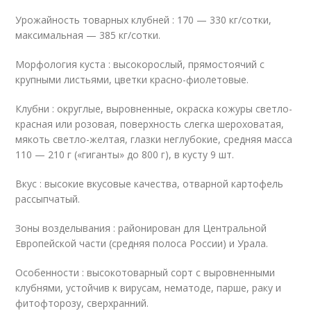
Урожайность товарных клубней : 170 — 330 кг/сотки,
максимальная — 385 кг/сотки.
Морфология куста : высокорослый, прямостоячий с
крупными листьями, цветки красно-фиолетовые.
Клубни : округлые, выровненные, окраска кожуры светло-
красная или розовая, поверхность слегка шероховатая,
мякоть светло-желтая, глазки неглубокие, средняя масса
110 — 210 г («гиганты» до 800 г), в кусту 9 шт.
Вкус : высокие вкусовые качества, отварной картофель
рассыпчатый.
Зоны возделывания : районирован для Центральной
Европейской части (средняя полоса России) и Урала.
Особенности : высокотоварный сорт с выровненными
клубнями, устойчив к вирусам, нематоде, парше, раку и
фитофторозу, сверхранний.