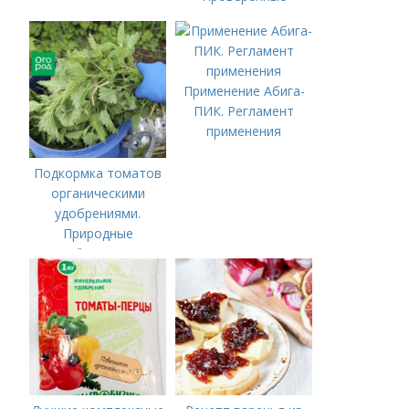
органические и
минеральные
удобрения
Применение Абига-
ПИК. Регламент
применения
Подкормка томатов
органическими
удобрениями.
Природные
удобрения для
подкормки "по листу"