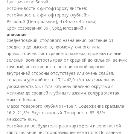
Цвет мякоти: Белый
Устойчивость к фитофторозу листьев: -
Устойчивость к фитофторозу клубней: -
Регион: 3 (Центральный), 4 (Волго-Вятский)
Срок созревания: 06 ( Среднепоздний )
описание
среднепоздний, столового назначения. растение от
среднего до высокого, промежуточного типа,
прямостоячее. лист среднего размера, промежуточный
зеленый. волнистость края от средней до сильной. венчик
крупный, интенсивность антоциановой окраски
внутренней стороны отсутствует или очень слабая.
товарная урожайность 17,1–42,0 т/га. максимальная
урожайность 55,7 т/га. клубень овально-округлый с
мелкими до средней глубины глазками. кожура желтая.
мякоть белая.
Масса товарного клубня 91–168 г. Содержание крахмала
16,2–21,8%. Вкус отличный. Товарность 85–98%.
Лежкость 96%.
Устойчив к возбудителю рака картофеля и золотистой
картофельной цистообразующей нематоде. По данным