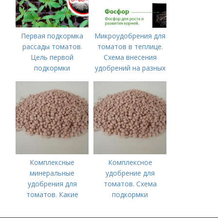
Первая подкормка
Микроудобрения для
рассады томатов.
томатов в теплице.
Цель первой
Схема внесения
подкормки
удобрений на разных
этапах развития
помидоров
Комплексные
Комплексное
минеральные
удобрение для
удобрения для
томатов. Схема
томатов. Какие
подкормки
средства
помидоров от
используются для
рассады до сбора