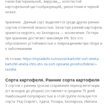
гнили бактериальной,, вирусам,,,, золотистой
картофельной цистообразующей,, ризоктонии и черной
ножке.
Хранение . Данный сорт выделяется среди других ранних
сортов отличной лежкостью. Зачастую ранний картофель
хранится недолго, но Беллароза — исключение. Потери
при хранении достигают максимум 6%. Все это
обусловлено устойчивостью к повреждениям при сборе и
к заболеваниям.
Источник:
https://mysadinfo.ru/novosti/kartofel-sort-vineta-
kartofel-vineta-chto-eto-za-sort-opisanie-proishozhdenie-i-
razvitie
Сорта картофеля. Ранние сорта картофеля
У сортов с ранним сроком созревания период вегетации
(от всходов до уборки) составляет в среднем 75 дней.
Наибольшей популярностью в этой группе пользуются
сорта: Ред Скарлет, Удача, Розара, Беллароза, Импала.