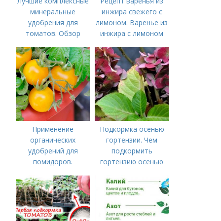
Лучшие комплексные
Рецепт варенья из
минеральные
инжира свежего с
удобрения для
лимоном. Варенье из
томатов. Обзор
инжира с лимоном
лучших минеральных
удобрений для
томатов: правила
внесения в почву
Применение
Подкормка осенью
органических
гортензии. Чем
удобрений для
подкормить
помидоров.
гортензию осенью
Органические
удобрения для
томатов