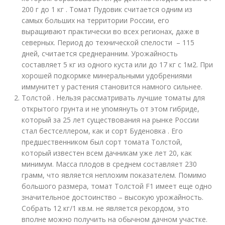
200 г до 1 кг . Томат Пудовик считается одним из
самых больших на территории России, его
выращивают практически во всех регионах, даже в
северных. Период до технической спелости – 115
дней, считается среднеранним. Урожайность
составляет 5 кг из одного куста или до 17 кг с 1м
2
. При
хорошей подкормке минеральными удобрениями
иммунитет у растения становится намного сильнее.
Толстой . Нельзя рассматривать лучшие томаты для
открытого грунта и не упомянуть от этом гибриде,
который за 25 лет существования на рынке России
стал бестселлером, как и сорт Буденовка . Его
предшественником был сорт томата Толстой,
который известен всем дачникам уже лет 20, как
минимум. Масса плодов в среднем составляет 230
грамм, что является неплохим показателем. Помимо
большого размера, томат Толстой F1 имеет еще одно
значительное достоинство – высокую урожайность.
Собрать 12 кг/1 кв.м. не является рекордом, это
вполне можно получить на обычном дачном участке.