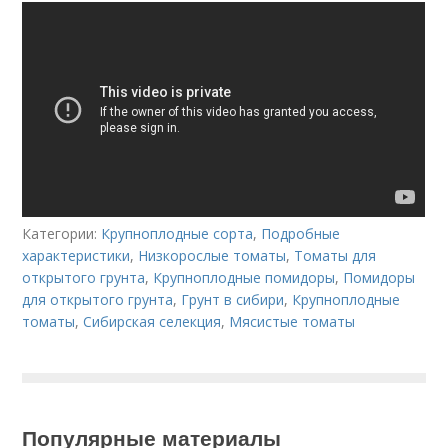
Категории:
Крупноплодные сорта
,
Подробные
характеристики
,
Низкорослые томаты
,
Томаты для
открытого грунта
,
Крупноплодные помидоры
,
Помидоры
для открытого грунта
,
Грунт в сибири
,
Крупноплодные
томаты
,
Сибирская селекция
,
Мясистые томаты
Популярные материалы