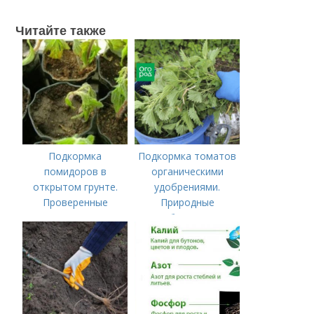
Читайте также
Подкормка
Подкормка томатов
помидоров в
органическими
открытом грунте.
удобрениями.
Проверенные
Природные
органические и
удобрения для
минеральные
подкормки "по листу"
удобрения