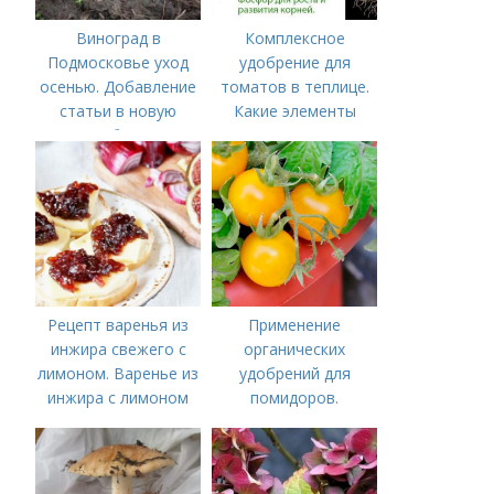
Виноград в
Комплексное
Подмосковье уход
удобрение для
осенью. Добавление
томатов в теплице.
статьи в новую
Какие элементы
подборку
нужны томатам,
особенности их
внесения
Рецепт варенья из
Применение
инжира свежего с
органических
лимоном. Варенье из
удобрений для
инжира с лимоном
помидоров.
Органические
удобрения для
томатов