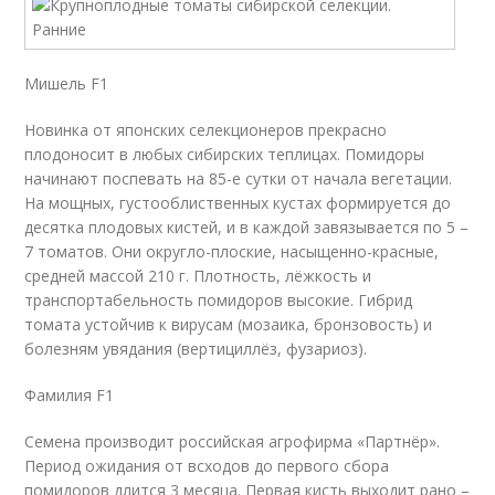
Мишель F1
Новинка от японских селекционеров прекрасно
плодоносит в любых сибирских теплицах. Помидоры
начинают поспевать на 85-е сутки от начала вегетации.
На мощных, густооблиственных кустах формируется до
десятка плодовых кистей, и в каждой завязывается по 5 –
7 томатов. Они округло-плоские, насыщенно-красные,
средней массой 210 г. Плотность, лёжкость и
транспортабельность помидоров высокие. Гибрид
томата устойчив к вирусам (мозаика, бронзовость) и
болезням увядания (вертициллёз, фузариоз).
Фамилия F1
Семена производит российская агрофирма «Партнёр».
Период ожидания от всходов до первого сбора
помидоров длится 3 месяца. Первая кисть выходит рано –