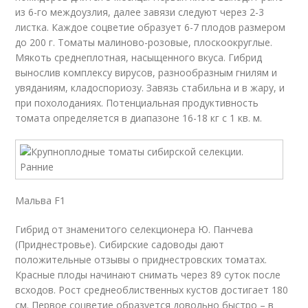
из 6-го междоузлия, далее завязи следуют через 2-3
листка. Каждое соцветие образует 6-7 плодов размером
до 200 г. Томаты малиново-розовые, плоскоокруглые.
Мякоть среднеплотная, насыщенного вкуса. Гибрид
вынослив комплексу вирусов, разнообразным гнилям и
увяданиям, кладоспориозу. Завязь стабильна и в жару, и
при похолоданиях. Потенциальная продуктивность
томата определяется в диапазоне 16-18 кг с 1 кв. м.
Мальва F1
Гибрид от знаменитого селекционера Ю. Панчева
(Приднестровье). Сибирские садоводы дают
положительные отзывы о приднестровских томатах.
Красные плоды начинают снимать через 89 суток после
всходов. Рост среднеоблиственных кустов достигает 180
см. Первое соцветие образуется довольно быстро – в