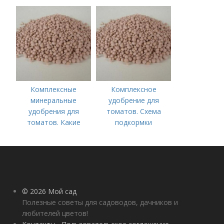
этапах развития
помидоров
Комплексные
Комплексное
минеральные
удобрение для
удобрения для
томатов. Схема
томатов. Какие
подкормки
средства
помидоров от
используются для
рассады до сбора
культуры
урожая
© 2026 Мой сад
Полезные советы для садоводов, дачников и
любителей цветов!