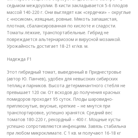
седьмом междоузлии. В кисти закладывается 5-6 плодов
массой 140-220 г. Они выглядят как «сердечки» – округлые
с «носиком», изящные, ровные. Мякоть запашистая,
плотная, сбалансированная по кислоте и сладости.
Томаты лёжкие, транспортабельные. Гибрид не
повреждается альтернариозом и вирусной мозаикой.
Урожайность достигает 18-21 кг/кв. м.
Надежда F1
Этот гибридный томат, выведенный в Приднестровье
(автор Ю. Панчев), удобен для невысоких сибирских
теплиц и парников. Высота детерминантного стебля не
превышает 120 см. От всходов до получения красных
помидоров проходит 95 суток. Плоды шаровидно-
приплюснутые, вкусные, крепкие – не мнутся при
транспортировке, успешно хранятся. Средний вес
томатов 180-220 г, рекордный – 400 г. Мощные кусты
успешно сопротивляются инфекциям. Завязь стабильна
при любом микроклимате. С 1 кв. м получают 16-18 кг