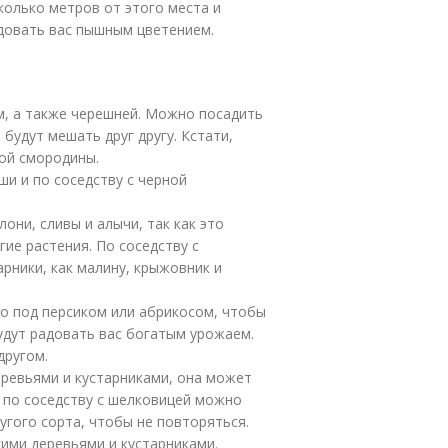
колько метров от этого места и
адовать вас пышным цветением.
м, а также черешней. Можно посадить
будут мешать друг другу. Кстати,
ой смородины.
ши и по соседству с черной
они, сливы и алычи, так как это
ие растения. По соседству с
рники, как малину, крыжовник и
мо под персиком или абрикосом, чтобы
будут радовать вас богатым урожаем.
другом.
еревьями и кустарниками, она может
 по соседству с шелковицей можно
угого сорта, чтобы не повторяться.
гими деревьями и кустарниками.