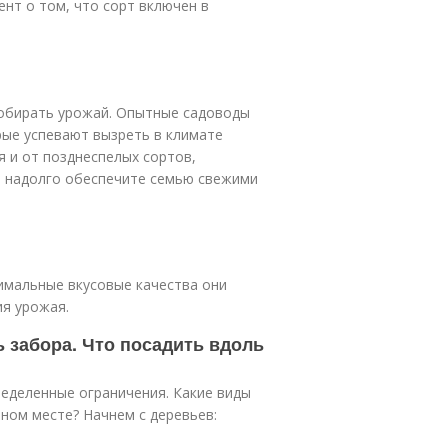
нт о том, что сорт включен в
собирать урожай. Опытные садоводы
рые успевают вызреть в климате
я и от позднеспелых сортов,
и надолго обеспечите семью свежими
тимальные вкусовые качества они
ия урожая.
ь забора. Что посадить вдоль
еделенные ограничения. Какие виды
ном месте? Начнем с деревьев: