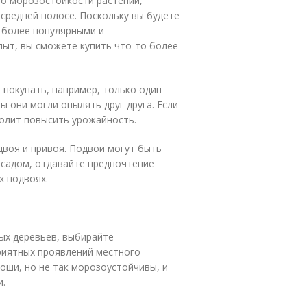
 о морозостойкости растений,
 средней полосе. Поскольку вы будете
я более популярными и
пыт, вы сможете купить что-то более
 покупать, например, только один
ы они могли опылять друг друга. Если
олит повысить урожайность.
двоя и привоя. Подвои могут быть
 садом, отдавайте предпочтение
х подвоях.
ых деревьев, выбирайте
риятных проявлений местного
оши, но не так морозоустойчивы, и
и.