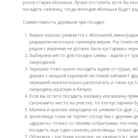
росла старая яблонька. Лучше отступить хотя бы нес
посадить саженец, тогда молодая яблонька будет р
Совместимость деревьев при посадке:
Вишня хорошо уживается с яблонькой, виноградо
рядышком несколько саженцев вишни. Растения не 
рядом с вишнями не должно быть кустарника черн
Выбираем место для посадки сливы – вдали от гру
смородиной.
Черешню тоже нужно посадить вдали от груши, ябл
дерево с мощной корневой системой забивает друг
черешней нежелательно располагать и такие куста
смородину (красную и белую).
Если вы хотите посадить ежевику или малину пря
сэкономить место на участке, то эти кустарники 
Малина и красная смородина не уживаются друг с 
Шелковица тоже не терпит соседства с другими д
«дружить» только со своими собратьями, поэтому
посадить еще один саженец шелковицы, только др
Облепиха – растение колючее, не уживается с дру