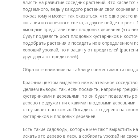
влиять на развитие соседних растений. Это касается 
подземного, ведь у каждого растения своя корневая 
по-разному и может так оказаться, что одно растени
питания и солнечного света, а другое пойдет в рост.
«мощные представители» плодовых деревьев (это нек
будут подавлять рост плодовых кустарников и косто
подобрать растения и посадить их в определенном п
хороший урожай, но и защиту от вредителей (расте
друг друга от вредителей).
Обратите внимание на таблицу совместимости плодов
Красным цветом выделено нежелательное соседство 
Делаем выводы: так, если посадить, например грецк
кустарниками и деревьями, то он будет подавлять рос
дерево не дружит ни с какими плодовыми деревьями. 
отпугивает насекомых. Посадить это дерево на свое
кустарников и плодовых деревьев.
Есть такие садоводы, которые мечтают вырастить на
искать это дерево в лесу, а собирать урожай на свое