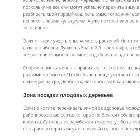
абрикосы, алычу, персики, черешню. Но не забывайте
поскольку не все они могут успешно пережить зиму в
разбивать свой первый сад, есть смысл ограничитьс
неприхотливыми культурами. А уже потом, накопив о
экзотичное.
Важно также учесть опыляемость растений. Не стоит
саженец яблони. Лучше выбрать 2-3 экземпляра, чтоб
же растение самоопыляемое, подобная посадка позв
Современные саженцы – привитые, т.е. состоят из по
разными по высоте. Чтобы было проще ухаживать за
саженцам на среднерослых, низкорослых и карликовы
Зона посадки плодовых деревьев
Если не хотите переживать зимой за здоровье молод
районированные сорта, которые не боятся неблагоп
климата. Саженцы из зарубежья тоже могут быть хор
есть риск потерять их уже в первый год после посадк