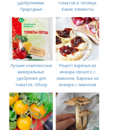
удобрениями.
томатов в теплице.
Природные
Какие элементы
удобрения для
нужны томатам,
подкормки "по листу"
особенности их
внесения
Лучшие комплексные
Рецепт варенья из
минеральные
инжира свежего с
удобрения для
лимоном. Варенье из
томатов. Обзор
инжира с лимоном
лучших минеральных
удобрений для
томатов: правила
внесения в почву