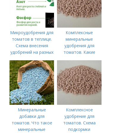
Микроудобрения для
Комплексные
томатов в теплице.
минеральные
Схема внесения
удобрения для
удобрений на разных
томатов. Какие
этапах развития
средства
помидоров
используются для
культуры
Минеральные
Комплексное
добавки для
удобрение для
томатов. Что такое
томатов. Схема
минеральные
подкормки