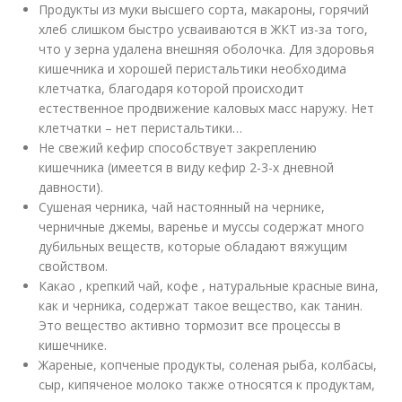
Продукты из муки высшего сорта, макароны, горячий
хлеб слишком быстро усваиваются в ЖКТ из-за того,
что у зерна удалена внешняя оболочка. Для здоровья
кишечника и хорошей перистальтики необходима
клетчатка, благодаря которой происходит
естественное продвижение каловых масс наружу. Нет
клетчатки – нет перистальтики…
Не свежий кефир способствует закреплению
кишечника (имеется в виду кефир 2-3-х дневной
давности).
Сушеная черника, чай настоянный на чернике,
черничные джемы, варенье и муссы содержат много
дубильных веществ, которые обладают вяжущим
свойством.
Какао , крепкий чай, кофе , натуральные красные вина,
как и черника, содержат такое вещество, как танин.
Это вещество активно тормозит все процессы в
кишечнике.
Жареные, копченые продукты, соленая рыба, колбасы,
сыр, кипяченое молоко также относятся к продуктам,