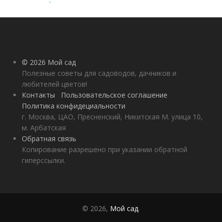
удобрения
помидоров от
рассады до сбора
урожая
© 2026 Мой сад
Полезные советы для садоводов, дачников и
любителей цветов!
Контакты
Пользовательское соглашение
Политика конфидециальности
г. Москва, ЦАО, Пресненский, Никитская М. улица 10,
м. Арбатская
Обратная связь
Копирование разрешено при указании обратной
гиперссылки.
© 2026,
Мой сад
.