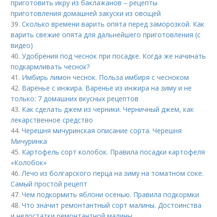
приготовить икру из баклажанов – рецепты
приготовления домашней закуски из овощей
39.
Сколько времени варить опята перед заморозкой. Как
варить свежие опята для дальнейшего приготовления (с
видео)
40.
Удобрения под чеснок при посадке. Когда же начинать
подкармливать чеснок?
41.
Имбирь лимон чеснок. Польза имбиря с чесноком
42.
Варенье с инжира. Варенье из инжира на зиму и не
только: 7 домашних вкусных рецептов
43.
Как сделать джем из черники. Черничный джем, как
лекарственное средство
44.
Черешня мичуринская описание сорта. Черешня
Мичуринка
45.
Картофель сорт колобок. Правила посадки картофеля
«Колобок»
46.
Лечо из болгарского перца на зиму на томатном соке.
Самый простой рецепт
47.
Чем подкормить яблони осенью. Правила подкормки
48.
Что значит ремонтантный сорт малины. Достоинства
и недостатки ремонтантной малины