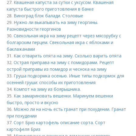
27.
Квашеная капуста за сутки с уксусом. Квашеная
капуста быстрого приготовления в банке
28.
Виноград блэк балади. Столовые
29.
Нужно ли выкапывать на зиму георгины.
Разновидности георгинов
30.
Свекольная икра на зиму рецепт через мясорубку с
болгарским перцем. Свекольная икра с яблоками и
баклажанами
31.
Как отварить опята на зиму. Сколько варить опята
32.
Острая приправа на зиму с помидорами. Рецепт
острой приправы из помидор и чеснока на зиму
33.
Груша подкормка осенью. Иные типы подкормок для
осенней груши: способы их приготовления
34.
Компот на зиму из боярышника.
35.
Как замариновать вешенки. Маринуем вешенки
быстро, просто и вкусно
36.
Можно ли на ночь есть гранат при похудении. Гранат
при похудении
37.
Сорт Бриз картофель описание сорта. Сорт
картофеля Бриз
38.
Маринованные вешенки в домашних условиях.