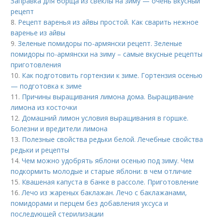
Заправка для борща из свеклы на зиму — очень вкусный
рецепт
8.
Рецепт варенья из айвы простой. Как сварить нежное
варенье из айвы
9.
Зеленые помидоры по-армянски рецепт. Зеленые
помидоры по-армянски на зиму – самые вкусные рецепты
приготовления
10.
Как подготовить гортензии к зиме. Гортензия осенью
— подготовка к зиме
11.
Причины выращивания лимона дома. Выращивание
лимона из косточки
12.
Домашний лимон условия выращивания в горшке.
Болезни и вредители лимона
13.
Полезные свойства редьки белой. Лечебные свойства
редьки и рецепты
14.
Чем можно удобрять яблони осенью под зиму. Чем
подкормить молодые и старые яблони: в чем отличие
15.
Квашеная капуста в банке в рассоле. Приготовление
16.
Лечо из жареных баклажан. Лечо с баклажанами,
помидорами и перцем без добавления уксуса и
последующей стерилизации