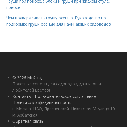
Груша при поносе. Яблоки и груши при жидком стуле,
поносе
Чем подкармливать грушу осенью. Руководство по
подкормке груши осенью для начинающих садоводов
© 2026 Мой сад
Полезные советы для садоводов, дачников и
любителей цветов!
Контакты
Пользовательское соглашение
Политика конфидециальности
г. Москва, ЦАО, Пресненский, Никитская М. улица 10,
м. Арбатская
Обратная связь