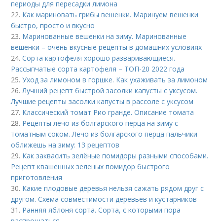
периоды для пересадки лимона
22.
Как мариновать грибы вешенки. Маринуем вешенки
быстро, просто и вкусно
23.
Маринованные вешенки на зиму. Маринованные
вешенки – очень вкусные рецепты в домашних условиях
24.
Сорта картофеля хорошо разваривающиеся.
Рассыпчатые сорта картофеля – ТОП-20 2022 года
25.
Уход за лимоном в горшке. Как ухаживать за лимоном
26.
Лучший рецепт быстрой засолки капусты с уксусом.
Лучшие рецепты засолки капусты в рассоле с уксусом
27.
Классический томат Рио гранде. Описание томата
28.
Рецепты лечо из болгарского перца на зиму с
томатным соком. Лечо из болгарского перца пальчики
оближешь на зиму: 13 рецептов
29.
Как заквасить зелёные помидоры разными способами.
Рецепт квашенных зеленых помидор быстрого
приготовления
30.
Какие плодовые деревья нельзя сажать рядом друг с
другом. Схема совместимости деревьев и кустарников
31.
Ранняя яблоня сорта. Сорта, с которыми пора
распрощаться