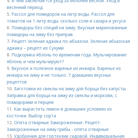
4.
В чем заключается уход за яблоней весной. Уход в
весенний период
5.
Рассол для помидоров на литр воды. Рассол для
томатов на 1 литр воды: сколько соли и сахара и уксуса
6.
Помидоры без специй на зиму. Вкусные маринованные
помидоры на зиму без приправ
7.
Рецепт зеленая аджика по-абхазски. Зеленая абхазская
аджика – рецепт из Сухуми
8.
Подкормка яблонь по временам года. Мульчирование
яблонь и чем мульчируют?
9.
Вкусное и полезное варенье из инжира. Варенье из
инжира на зиму и не только: 7 домашних вкусных
рецептов
10.
Заготовки из свеклы на зиму для борща без капусты.
Заправка для борща на зиму из свеклы и моркови, с
помидорами и перцем
11.
Как вырастить лимон в домашних условиях из
косточки. Выбор сорта
12.
Опята отварные Замороженные. Рецепт:
Замороженные на зиму грибы - опята отварные
13.
Удобрения для гортензии садовой. Индивидуальная