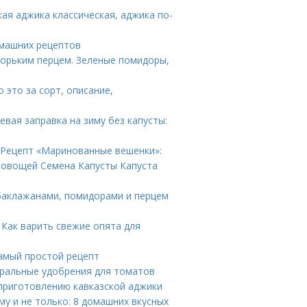
ая аджика классическая, аджика по-
омашних рецептов
орьким перцем. Зеленые помидоры,
 это за сорт, описание,
евая заправка на зиму без капусты:
 Рецепт «Маринованные вешенки»:
а овощей Семена Капусты Капуста
 баклажанами, помидорами и перцем
 Как варить свежие опята для
Самый простой рецепт
ральные удобрения для томатов
 приготовлению кавказской аджики
у и не только: 8 домашних вкусных