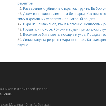
рецептов
45.
Разведение клубники в открытом грунте. Выбор уч
46.
Джем из инжира с лимоном без варки. Как пригот
зиму в домашних условиях – пошаговый рецепт
47.
Икра из баклажанов, как в магазине. Пошаговый 
48.
Груша при поносе. Яблоки и груши при жидком сту
49.
Веселые ребята цветы посадка и уход. Посадка г
50.
Синяя капуста рецепты маринованная. Как замари
вкусно
ачников и любителей цветов!
лашение
ская М. улица 10, м. Арбатская