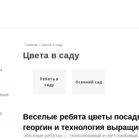
Главная
»
Цвета в саду
Цвета в саду
м
Ребята в
Осенний сад
саду
нные
у
Веселые ребята цветы посадк
георгин и технология выращ
«Веселые ребята» — теплолюбивый и светолюбивый 