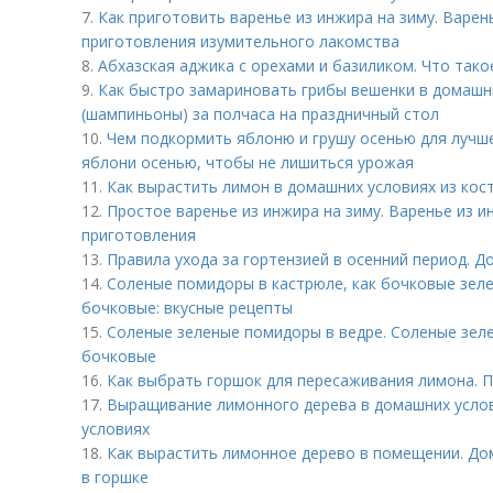
7.
Как приготовить варенье из инжира на зиму. Варен
приготовления изумительного лакомства
8.
Абхазская аджика с орехами и базиликом. Что тако
9.
Как быстро замариновать грибы вешенки в домашн
(шампиньоны) за полчаса на праздничный стол
10.
Чем подкормить яблоню и грушу осенью для лучше
яблони осенью, чтобы не лишиться урожая
11.
Как вырастить лимон в домашних условиях из кос
12.
Простое варенье из инжира на зиму. Варенье из 
приготовления
13.
Правила ухода за гортензией в осенний период. Д
14.
Соленые помидоры в кастрюле, как бочковые зел
бочковые: вкусные рецепты
15.
Соленые зеленые помидоры в ведре. Соленые зеле
бочковые
16.
Как выбрать горшок для пересаживания лимона. П
17.
Выращивание лимонного дерева в домашних услов
условиях
18.
Как вырастить лимонное дерево в помещении. До
в горшке