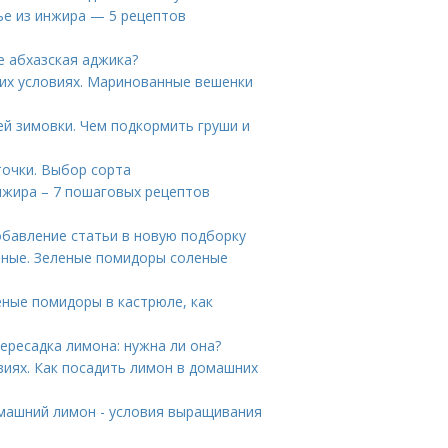
ье из инжира — 5 рецептов
е абхазская аджика?
их условиях. Маринованные вешенки
й зимовки. Чем подкормить груши и
точки. Выбор сорта
инжира – 7 пошаговых рецептов
обавление статьи в новую подборку
еные. Зеленые помидоры соленые
ные помидоры в кастрюле, как
ересадка лимона: нужна ли она?
иях. Как посадить лимон в домашних
машний лимон - условия выращивания