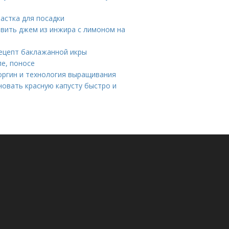
астка для посадки
овить джем из инжира с лимоном на
рецепт баклажанной икры
ле, поносе
еоргин и технология выращивания
новать красную капусту быстро и