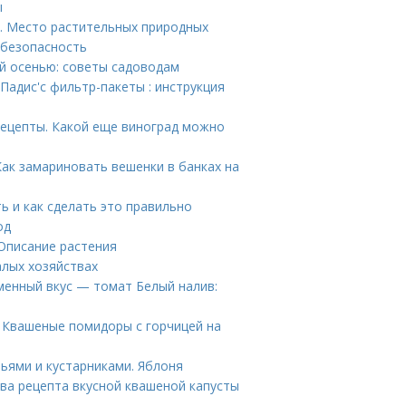
ы
. Место растительных природных
 безопасность
ей осенью: советы садоводам
Падис'с фильтр-пакеты : инструкция
рецепты. Какой еще виноград можно
Как замариновать вешенки в банках на
ь и как сделать это правильно
од
 Описание растения
алых хозяйствах
менный вкус — томат Белый налив:
 Квашеные помидоры с горчицей на
ьями и кустарниками. Яблоня
Два рецепта вкусной квашеной капусты