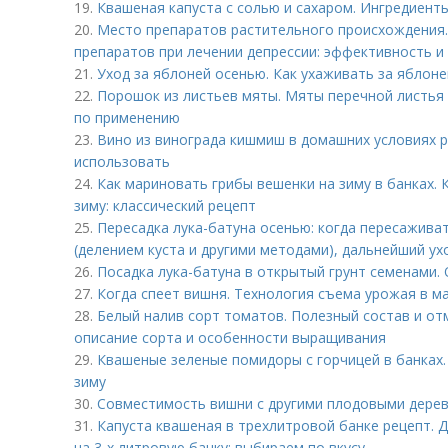
19.
Квашеная капуста с солью и сахаром. Ингредиент
20.
Место препаратов растительного происхождения.
препаратов при лечении депрессии: эффективность и
21.
Уход за яблоней осенью. Как ухаживать за яблон
22.
Порошок из листьев мяты. Мяты перечной листья 
по применению
23.
Вино из винограда кишмиш в домашних условиях 
использовать
24.
Как мариновать грибы вешенки на зиму в банках. 
зиму: классический рецепт
25.
Пересадка лука-батуна осенью: когда пересаживат
(делением куста и другими методами), дальнейший ух
26.
Посадка лука-батуна в открытый грунт семенами.
27.
Когда спеет вишня. Технология съема урожая в м
28.
Белый налив сорт томатов. Полезный состав и от
описание сорта и особенности выращивания
29.
Квашеные зеленые помидоры с горчицей в банках.
зиму
30.
Совместимость вишни с другими плодовыми дерев
31.
Капуста квашеная в трехлитровой банке рецепт. 
на 3-х литровую банку: выбираем по вкусу